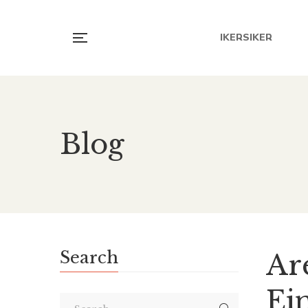
IKERSIKER
Blog
Search
Ar
Ei