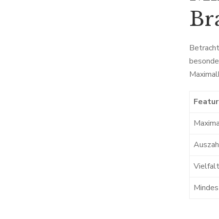
Br
Betracht
besonder
Maximal
Featu
Maxima
Auszah
Vielfa
Mindes