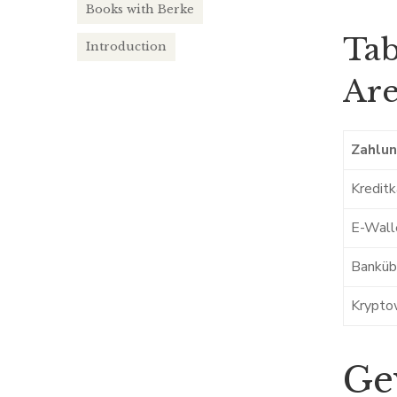
Books with Berke
Tab
Introduction
Are
Zahlu
Kreditk
E-Walle
Banküb
Krypto
Ge