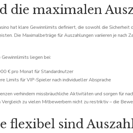
nd die maximalen Aus
sino hat klare Gewinnlimits definiert, die sowohl die Sicherheit
isten. Die Maximalbeträge für Auszahlungen variieren je nach Z
 Gewinnlimits liegen bei:
00 € pro Monat für Standardnutzer
re Limits für VIP-Spieler nach individueller Absprache
enzen verhindern missbräuchliche Aktivitäten und sorgen für nac
m Vergleich zu vielen Mitbewerbern nicht zu restriktiv – die Beweg
e flexibel sind Ausza