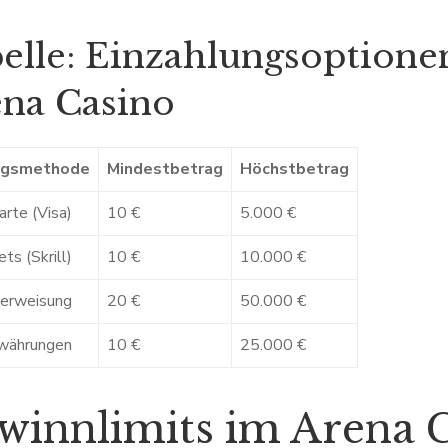
elle: Einzahlungsoptione
na Casino
ngsmethode
Mindestbetrag
Höchstbetrag
arte (Visa)
10 €
5.000 €
ts (Skrill)
10 €
10.000 €
erweisung
20 €
50.000 €
währungen
10 €
25.000 €
winnlimits im Arena 