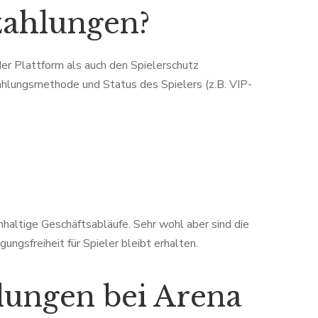
zahlungen?
 der Plattform als auch den Spielerschutz
ahlungsmethode und Status des Spielers (z.B. VIP-
hhaltige Geschäftsabläufe. Sehr wohl aber sind die
ungsfreiheit für Spieler bleibt erhalten.
hlungen bei Arena