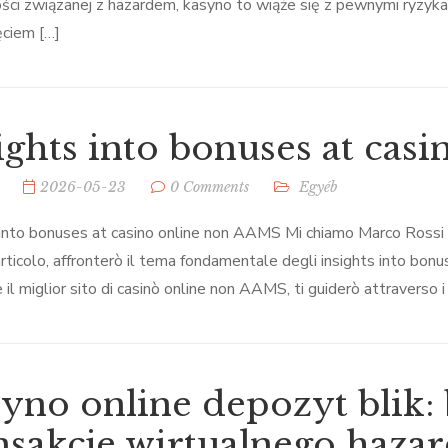
ości związanej z hazardem, kasyno to wiąże się z pewnymi ryzyka
ciem […]
ights into bonuses at ca
2026-05-23
0 Comments
Egyéb
 into bonuses at casino online non AAMS Mi chiamo Marco Rossi e 
rticolo, affronterò il tema fondamentale degli insights into bon
 il miglior sito di casinò online non AAMS, ti guiderò attraverso i 
yno online depozyt blik:
nsakcje wirtualnego haza