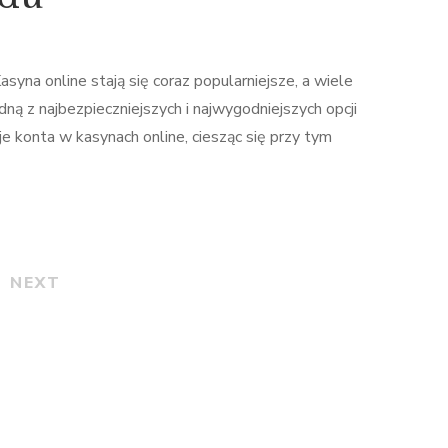
syna online stają się coraz popularniejsze, a wiele
ą z najbezpieczniejszych i najwygodniejszych opcji
e konta w kasynach online, ciesząc się przy tym
NEXT