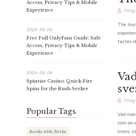
Access, Privacy Tips & Mobile
Experience
Virág
The Jour
2026-08-06
experien
Free Full OnlyFans Guide: Safe
tastes l
Access, Privacy Tips & Mobile
Experience
2026-08-06
Vad
Spinrise Casino: Quick‑Fire
sve
Spins for the Rush‑Seeker
Virág
Popular Tags
Vad man 
som en e
licens, s
Books with Berke