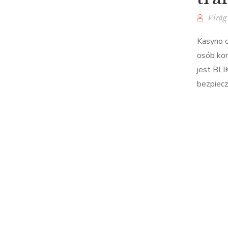
Virág
Kasyno o
osób kor
jest BLI
bezpiecz