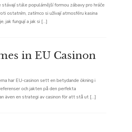
e stávají stále populárnější formou zábavy pro hráče
ti ostatním, zatímco si užívají atmosféru kasina
jak fungují a jak si […]
ames in EU Casinon
na har EU-casinon sett en betydande ökning i
preferenser och jakten på den perfekta
 även en strategi av casinon för att stå ut […]