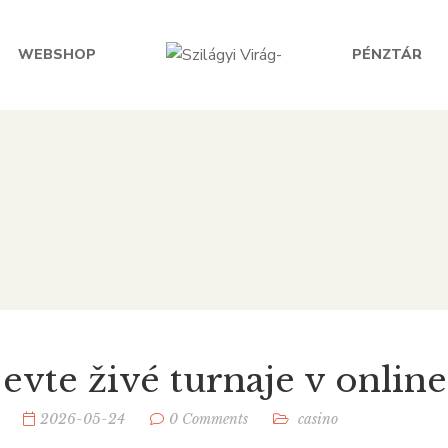
WEBSHOP
PÉNZTÁR
evte živé turnaje v onlin
2026-05-24
0 Comments
casino