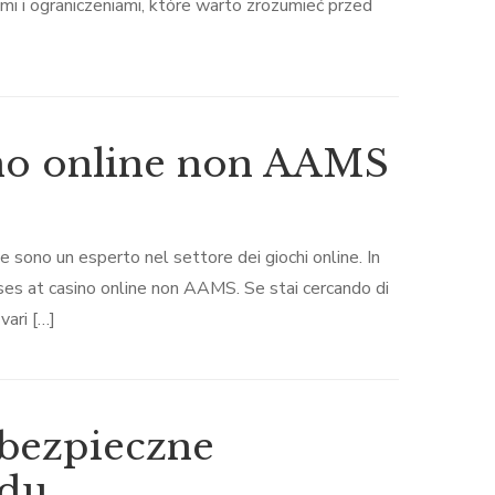
mi i ograniczeniami, które warto zrozumieć przed
sino online non AAMS
sono un esperto nel settore dei giochi online. In
uses at casino online non AAMS. Se stai cercando di
vari […]
 bezpieczne
rdu