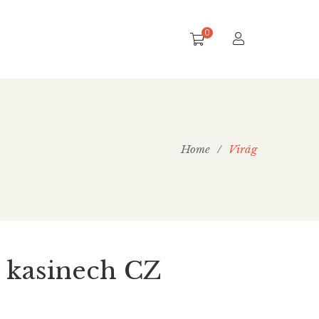
0
Home
/
Virág
e kasinech CZ