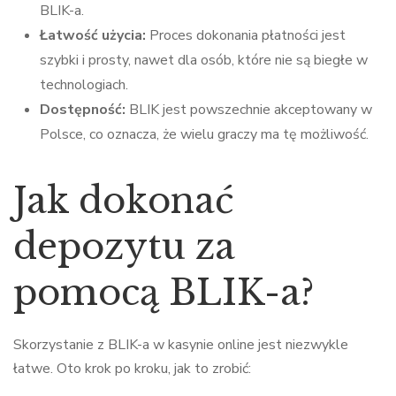
BLIK-a.
Łatwość użycia:
Proces dokonania płatności jest
szybki i prosty, nawet dla osób, które nie są biegłe w
technologiach.
Dostępność:
BLIK jest powszechnie akceptowany w
Polsce, co oznacza, że wielu graczy ma tę możliwość.
Jak dokonać
depozytu za
pomocą BLIK-a?
Skorzystanie z BLIK-a w kasynie online jest niezwykle
łatwe. Oto krok po kroku, jak to zrobić: