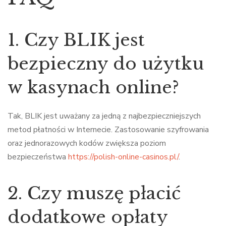
1. Czy BLIK jest
bezpieczny do użytku
w kasynach online?
Tak, BLIK jest uważany za jedną z najbezpieczniejszych
metod płatności w Internecie. Zastosowanie szyfrowania
oraz jednorazowych kodów zwiększa poziom
bezpieczeństwa
https://polish-online-casinos.pl/
.
2. Czy muszę płacić
dodatkowe opłaty