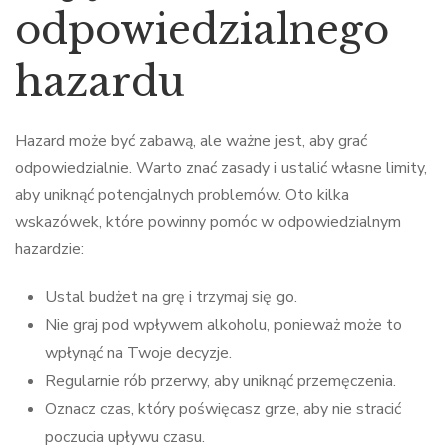
odpowiedzialnego
hazardu
Hazard może być zabawą, ale ważne jest, aby grać
odpowiedzialnie. Warto znać zasady i ustalić własne limity,
aby uniknąć potencjalnych problemów. Oto kilka
wskazówek, które powinny pomóc w odpowiedzialnym
hazardzie:
Ustal budżet na grę i trzymaj się go.
Nie graj pod wpływem alkoholu, ponieważ może to
wpłynąć na Twoje decyzje.
Regularnie rób przerwy, aby uniknąć przemęczenia.
Oznacz czas, który poświęcasz grze, aby nie stracić
poczucia upływu czasu.