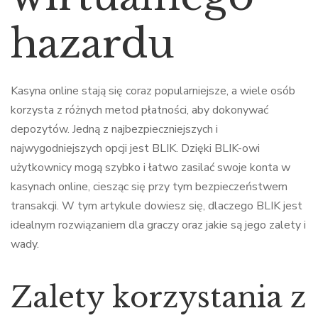
hazardu
Kasyna online stają się coraz popularniejsze, a wiele osób
korzysta z różnych metod płatności, aby dokonywać
depozytów. Jedną z najbezpieczniejszych i
najwygodniejszych opcji jest BLIK. Dzięki BLIK-owi
użytkownicy mogą szybko i łatwo zasilać swoje konta w
kasynach online, ciesząc się przy tym bezpieczeństwem
transakcji. W tym artykule dowiesz się, dlaczego BLIK jest
idealnym rozwiązaniem dla graczy oraz jakie są jego zalety i
wady.
Zalety korzystania z