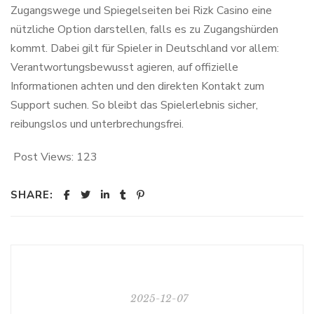
Zugangswege und Spiegelseiten bei Rizk Casino eine
nützliche Option darstellen, falls es zu Zugangshürden
kommt. Dabei gilt für Spieler in Deutschland vor allem:
Verantwortungsbewusst agieren, auf offizielle
Informationen achten und den direkten Kontakt zum
Support suchen. So bleibt das Spielerlebnis sicher,
reibungslos und unterbrechungsfrei.
Post Views:
123
SHARE:
2025-12-07