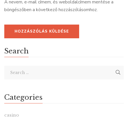
A nevem, e-mail címem, és weboldalcímem mentése a
böngészőben a következő hozzászólásomhoz.
Search
Categories
casino