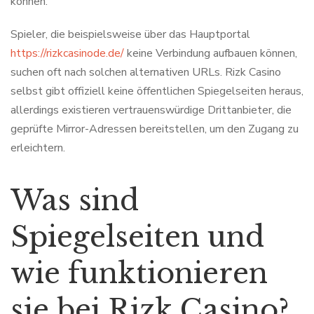
können.
Spieler, die beispielsweise über das Hauptportal
https://rizkcasinode.de/
keine Verbindung aufbauen können,
suchen oft nach solchen alternativen URLs. Rizk Casino
selbst gibt offiziell keine öffentlichen Spiegelseiten heraus,
allerdings existieren vertrauenswürdige Drittanbieter, die
geprüfte Mirror-Adressen bereitstellen, um den Zugang zu
erleichtern.
Was sind
Spiegelseiten und
wie funktionieren
sie bei Rizk Casino?