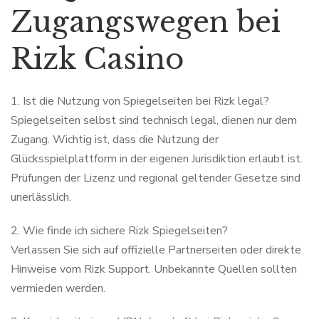
Zugangswegen bei
Rizk Casino
1. Ist die Nutzung von Spiegelseiten bei Rizk legal?
Spiegelseiten selbst sind technisch legal, dienen nur dem
Zugang. Wichtig ist, dass die Nutzung der
Glücksspielplattform in der eigenen Jurisdiktion erlaubt ist.
Prüfungen der Lizenz und regional geltender Gesetze sind
unerlässlich.
2. Wie finde ich sichere Rizk Spiegelseiten?
Verlassen Sie sich auf offizielle Partnerseiten oder direkte
Hinweise vom Rizk Support. Unbekannte Quellen sollten
vermieden werden.