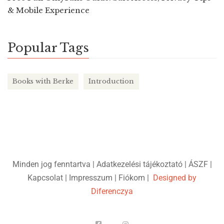
& Mobile Experience
Popular Tags
Books with Berke
Introduction
Minden jog fenntartva | Adatkezelési tájékoztató | ÁSZF |
Kapcsolat | Impresszum | Fiókom |
Designed by
Diferenczya