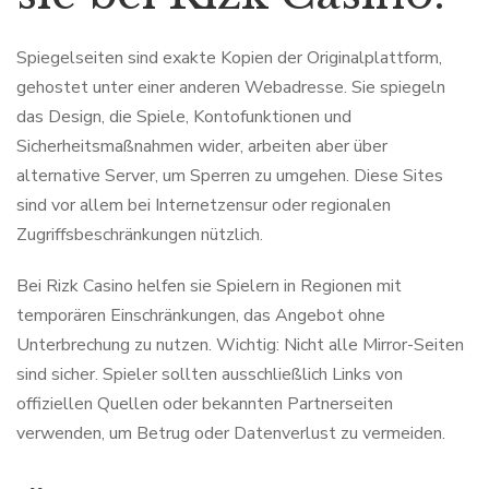
Spiegelseiten sind exakte Kopien der Originalplattform,
gehostet unter einer anderen Webadresse. Sie spiegeln
das Design, die Spiele, Kontofunktionen und
Sicherheitsmaßnahmen wider, arbeiten aber über
alternative Server, um Sperren zu umgehen. Diese Sites
sind vor allem bei Internetzensur oder regionalen
Zugriffsbeschränkungen nützlich.
Bei Rizk Casino helfen sie Spielern in Regionen mit
temporären Einschränkungen, das Angebot ohne
Unterbrechung zu nutzen. Wichtig: Nicht alle Mirror-Seiten
sind sicher. Spieler sollten ausschließlich Links von
offiziellen Quellen oder bekannten Partnerseiten
verwenden, um Betrug oder Datenverlust zu vermeiden.