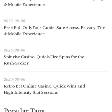
& Mobile Experience
2026-08-06
Free Full OnlyFans Guide: Safe Access, Privacy Tips
& Mobile Experience
2026-08-06
Spinrise Casino: Quick‑Fire Spins for the
Rush‑Seeker
2026-08-06
Retro Bet Online Casino: Quick Wins and
High‑Intensity Slot Sessions
Popular Tags