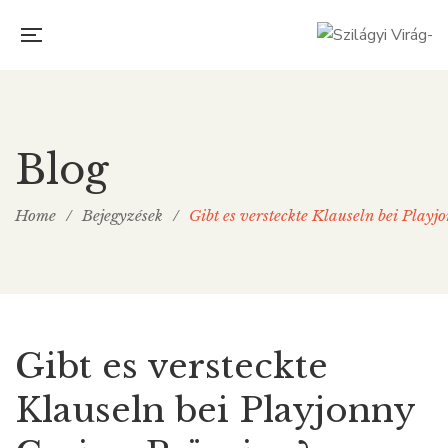
Blog
Home
/
Bejegyzések
/
Gibt es versteckte Klauseln bei Play
Gibt es versteckte
Klauseln bei Playjonny