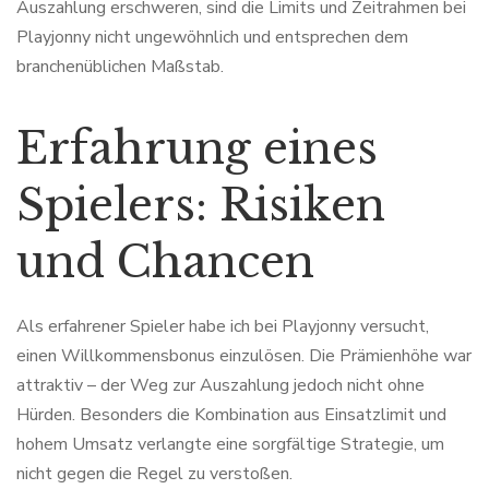
Auszahlung erschweren, sind die Limits und Zeitrahmen bei
Playjonny nicht ungewöhnlich und entsprechen dem
branchenüblichen Maßstab.
Erfahrung eines
Spielers: Risiken
und Chancen
Als erfahrener Spieler habe ich bei Playjonny versucht,
einen Willkommensbonus einzulösen. Die Prämienhöhe war
attraktiv – der Weg zur Auszahlung jedoch nicht ohne
Hürden. Besonders die Kombination aus Einsatzlimit und
hohem Umsatz verlangte eine sorgfältige Strategie, um
nicht gegen die Regel zu verstoßen.