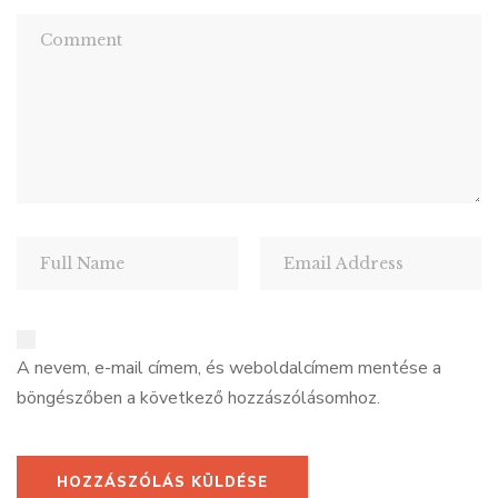
A nevem, e-mail címem, és weboldalcímem mentése a
böngészőben a következő hozzászólásomhoz.