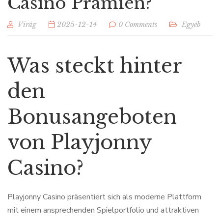
Casino Prämien?
Virág
2025-12-14
0 Comments
Egyéb
Was steckt hinter
den
Bonusangeboten
von Playjonny
Casino?
Playjonny Casino präsentiert sich als moderne Plattform
mit einem ansprechenden Spielportfolio und attraktiven