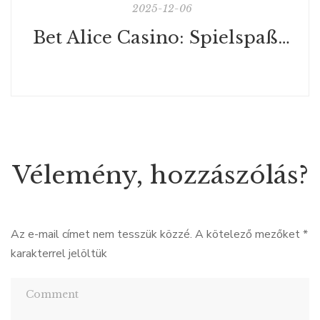
2025-12-06
Bet Alice Casino: Spielspaß unterwegs ohne Kompromisse
Vélemény, hozzászólás?
Az e-mail címet nem tesszük közzé.
A kötelező mezőket
*
karakterrel jelöltük