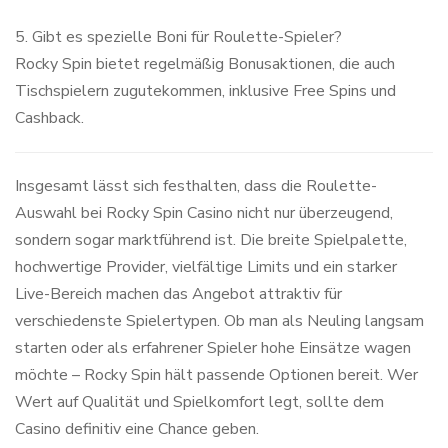
5. Gibt es spezielle Boni für Roulette-Spieler?
Rocky Spin bietet regelmäßig Bonusaktionen, die auch
Tischspielern zugutekommen, inklusive Free Spins und
Cashback.
Insgesamt lässt sich festhalten, dass die Roulette-
Auswahl bei Rocky Spin Casino nicht nur überzeugend,
sondern sogar marktführend ist. Die breite Spielpalette,
hochwertige Provider, vielfältige Limits und ein starker
Live-Bereich machen das Angebot attraktiv für
verschiedenste Spielertypen. Ob man als Neuling langsam
starten oder als erfahrener Spieler hohe Einsätze wagen
möchte – Rocky Spin hält passende Optionen bereit. Wer
Wert auf Qualität und Spielkomfort legt, sollte dem
Casino definitiv eine Chance geben.