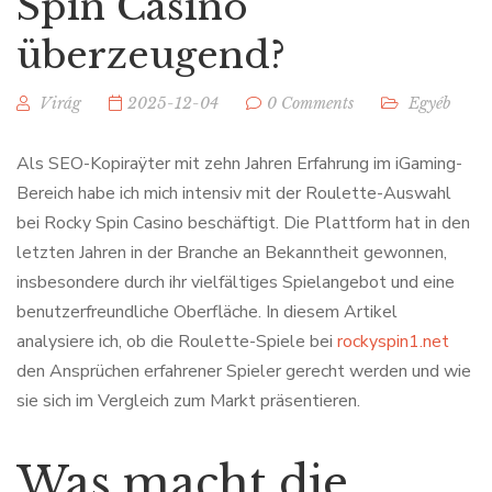
Spin Casino
überzeugend?
Virág
2025-12-04
0 Comments
Egyéb
Als SEO-Kopiraÿter mit zehn Jahren Erfahrung im iGaming-
Bereich habe ich mich intensiv mit der Roulette-Auswahl
bei Rocky Spin Casino beschäftigt. Die Plattform hat in den
letzten Jahren in der Branche an Bekanntheit gewonnen,
insbesondere durch ihr vielfältiges Spielangebot und eine
benutzerfreundliche Oberfläche. In diesem Artikel
analysiere ich, ob die Roulette-Spiele bei
rockyspin1.net
den Ansprüchen erfahrener Spieler gerecht werden und wie
sie sich im Vergleich zum Markt präsentieren.
Was macht die