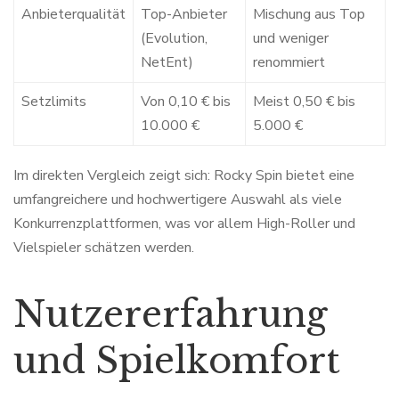
Anbieterqualität
Top-Anbieter
Mischung aus Top
(Evolution,
und weniger
NetEnt)
renommiert
Setzlimits
Von 0,10 € bis
Meist 0,50 € bis
10.000 €
5.000 €
Im direkten Vergleich zeigt sich: Rocky Spin bietet eine
umfangreichere und hochwertigere Auswahl als viele
Konkurrenzplattformen, was vor allem High-Roller und
Vielspieler schätzen werden.
Nutzererfahrung
und Spielkomfort