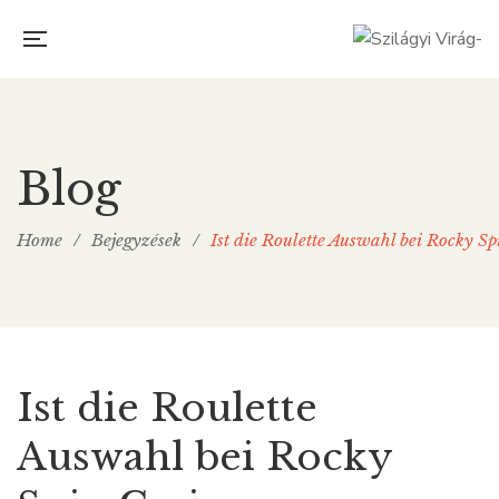
Blog
Home
/
Bejegyzések
/
Ist die Roulette Auswahl bei Rocky S
Ist die Roulette
Auswahl bei Rocky