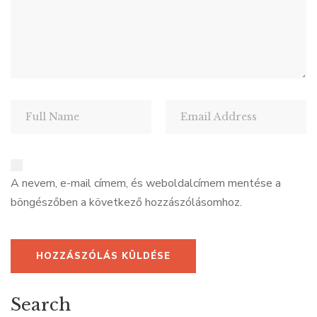
A nevem, e-mail címem, és weboldalcímem mentése a
böngészőben a következő hozzászólásomhoz.
Search