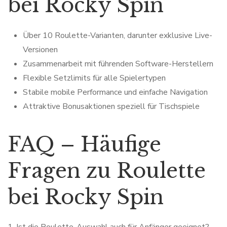
bei Rocky Spin
Über 10 Roulette-Varianten, darunter exklusive Live-
Versionen
Zusammenarbeit mit führenden Software-Herstellern
Flexible Setzlimits für alle Spielertypen
Stabile mobile Performance und einfache Navigation
Attraktive Bonusaktionen speziell für Tischspiele
FAQ – Häufige
Fragen zu Roulette
bei Rocky Spin