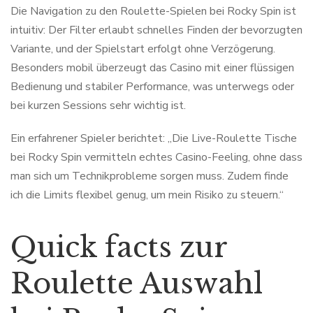
Die Navigation zu den Roulette-Spielen bei Rocky Spin ist
intuitiv: Der Filter erlaubt schnelles Finden der bevorzugten
Variante, und der Spielstart erfolgt ohne Verzögerung.
Besonders mobil überzeugt das Casino mit einer flüssigen
Bedienung und stabiler Performance, was unterwegs oder
bei kurzen Sessions sehr wichtig ist.
Ein erfahrener Spieler berichtet: „Die Live-Roulette Tische
bei Rocky Spin vermitteln echtes Casino-Feeling, ohne dass
man sich um Technikprobleme sorgen muss. Zudem finde
ich die Limits flexibel genug, um mein Risiko zu steuern.“
Quick facts zur
Roulette Auswahl