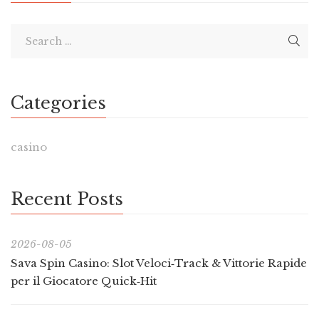
Categories
casino
Recent Posts
2026-08-05
Sava Spin Casino: Slot Veloci‑Track & Vittorie Rapide
per il Giocatore Quick‑Hit