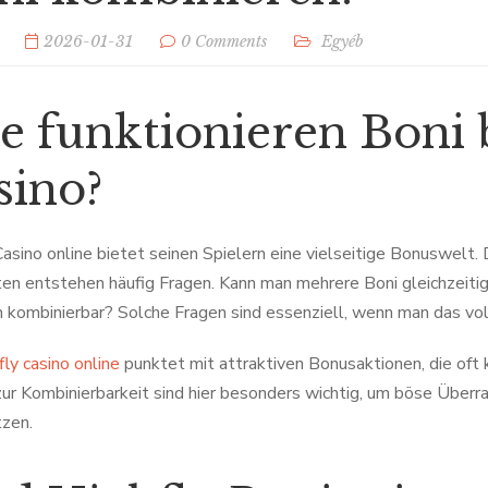
2026-01-31
0 Comments
Egyéb
e funktionieren Boni 
sino?
Casino online bietet seinen Spielern eine vielseitige Bonuswelt.
n entstehen häufig Fragen. Kann man mehrere Boni gleichzeiti
 kombinierbar? Solche Fragen sind essenziell, wenn man das vo
fly casino online
punktet mit attraktiven Bonusaktionen, die oft 
ur Kombinierbarkeit sind hier besonders wichtig, um böse Über
zen.