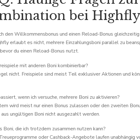
mbination bei Highfl
ich den Willkommensbonus und einen Reload-Bonus gleichzeitig
ghfly erlaubt es nicht, mehrere Einzahlungsboni parallel zu b
, bevor du einen Reload-Bonus nutzt.
Freispiele mit anderen Boni kombinierbar?
egel nicht. Freispiele sind meist Teil exklusiver Aktionen und kö
assiert, wenn ich versuche, mehrere Boni zu aktivieren?
em wird meist nur einen Bonus zulassen oder den zweiten Bon
aus ungültigen Boni nicht ausgezahlt werden.
es Boni, die ich trotzdem zusammen nutzen kann?
Treueprogramme oder Cashback-Angebote laufen unabhängig von