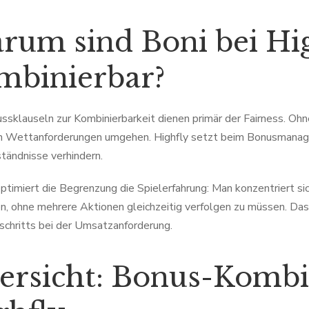
rum sind Boni bei Hig
mbinierbar?
ssklauseln zur Kombinierbarkeit dienen primär der Fairness. Ohn
 Wettanforderungen umgehen. Highfly setzt beim Bonusmanage
tändnisse verhindern.
timiert die Begrenzung die Spielerfahrung: Man konzentriert si
, ohne mehrere Aktionen gleichzeitig verfolgen zu müssen. Das 
schritts bei der Umsatzanforderung.
ersicht: Bonus-Kombin