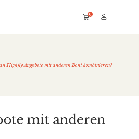
0
n Highfly Angebote mit anderen Boni kombinieren?
ote mit anderen