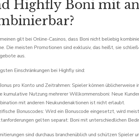
nd Highfly Boni mit 
mbinierbar?
meinen gilt bei Online-Casinos, dass Boni nicht beliebig kombini
. Die meisten Promotionen sind exklusiv, das heißt, sie schließ
gebote aus.
igsten Einschränkungen bei Highfly sind:
Bonus pro Konto und Zeitrahmen: Spieler können üblicherweise i
ne kumulative Nutzung mehrerer Willkommensboni: Neue Kunde
ination mit anderen Neukundenaktionen ist nicht erlaubt.
ifische Bonuscodes: Wird ein Bonuscode eingesetzt, wird meis
anforderungen gelten separat: Boni mit unterschiedlichen Bed
mitierungen sind durchaus branchenüblich und schützen Spieler u