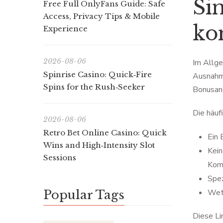
Si
Free Full OnlyFans Guide: Safe
Access, Privacy Tips & Mobile
ko
Experience
2026-08-06
Im Allge
Spinrise Casino: Quick‑Fire
Ausnahme
Spins for the Rush‑Seeker
Bonusan
Die häuf
2026-08-06
Retro Bet Online Casino: Quick
Ein 
Wins and High‑Intensity Slot
Kei
Sessions
Komb
Spez
Wett
Popular Tags
Diese Li