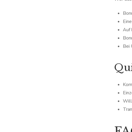
Bonu
Eine
Auf 
Bonu
Bei 
Qui
Komb
Einz
Will
Tran
FA