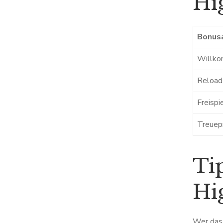
Hi
Bonus
Willk
Reload
Freispi
Treue
Ti
Hi
Wer das 