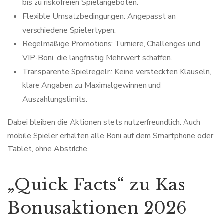
bis zu riskofreien Spielangeboten.
Flexible Umsatzbedingungen: Angepasst an
verschiedene Spielertypen.
Regelmäßige Promotions: Turniere, Challenges und
VIP-Boni, die langfristig Mehrwert schaffen.
Transparente Spielregeln: Keine versteckten Klauseln,
klare Angaben zu Maximalgewinnen und
Auszahlungslimits.
Dabei bleiben die Aktionen stets nutzerfreundlich. Auch
mobile Spieler erhalten alle Boni auf dem Smartphone oder
Tablet, ohne Abstriche.
„Quick Facts“ zu Kas
Bonusaktionen 2026