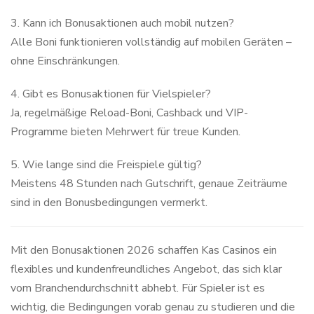
3. Kann ich Bonusaktionen auch mobil nutzen?
Alle Boni funktionieren vollständig auf mobilen Geräten –
ohne Einschränkungen.
4. Gibt es Bonusaktionen für Vielspieler?
Ja, regelmäßige Reload-Boni, Cashback und VIP-
Programme bieten Mehrwert für treue Kunden.
5. Wie lange sind die Freispiele gültig?
Meistens 48 Stunden nach Gutschrift, genaue Zeiträume
sind in den Bonusbedingungen vermerkt.
Mit den Bonusaktionen 2026 schaffen Kas Casinos ein
flexibles und kundenfreundliches Angebot, das sich klar
vom Branchendurchschnitt abhebt. Für Spieler ist es
wichtig, die Bedingungen vorab genau zu studieren und die