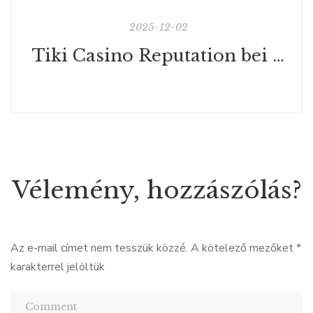
2025-12-02
Tiki Casino Reputation bei Online Casinokritikern: Ein detaillierter Blick
Vélemény, hozzászólás?
Az e-mail címet nem tesszük közzé.
A kötelező mezőket
*
karakterrel jelöltük