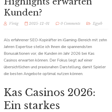
Highlights erwarten
Kunden?
Virág
2025-12-01
0 Comments
Egyéb
Als erfahrener SEO-Kopiräfter im iGaming-Bereich mit zehn
Jahren Expertise stelle ich Ihnen die spannendsten
Bonusaktionen vor, die Kunden im Jahr 2026 bei Kas
Casinos erwarten können. Der Fokus liegt auf einer
übersichtlichen und praxisnahen Darstellung, damit Spieler
die besten Angebote optimal nutzen können.
Kas Casinos 2026:
Ein starkes