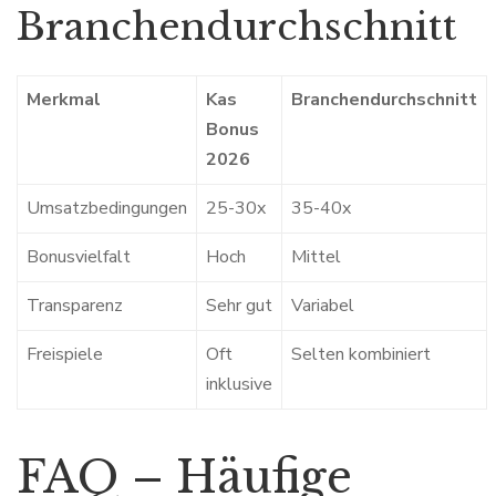
Branchendurchschnitt
Merkmal
Kas
Branchendurchschnitt
Bonus
2026
Umsatzbedingungen
25-30x
35-40x
Bonusvielfalt
Hoch
Mittel
Transparenz
Sehr gut
Variabel
Freispiele
Oft
Selten kombiniert
inklusive
FAQ – Häufige