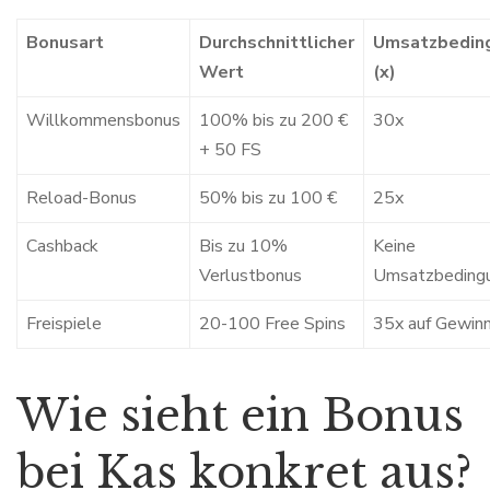
Bonusart
Durchschnittlicher
Umsatzbedin
Wert
(x)
Willkommensbonus
100% bis zu 200 €
30x
+ 50 FS
Reload-Bonus
50% bis zu 100 €
25x
Cashback
Bis zu 10%
Keine
Verlustbonus
Umsatzbeding
Freispiele
20-100 Free Spins
35x auf Gewin
Wie sieht ein Bonus
bei Kas konkret aus?