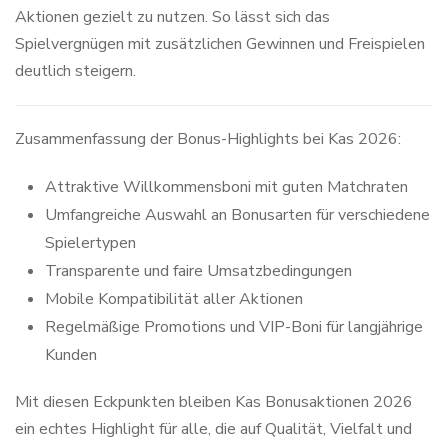
Aktionen gezielt zu nutzen. So lässt sich das
Spielvergnügen mit zusätzlichen Gewinnen und Freispielen
deutlich steigern.
Zusammenfassung der Bonus-Highlights bei Kas 2026:
Attraktive Willkommensboni mit guten Matchraten
Umfangreiche Auswahl an Bonusarten für verschiedene
Spielertypen
Transparente und faire Umsatzbedingungen
Mobile Kompatibilität aller Aktionen
Regelmäßige Promotions und VIP-Boni für langjährige
Kunden
Mit diesen Eckpunkten bleiben Kas Bonusaktionen 2026
ein echtes Highlight für alle, die auf Qualität, Vielfalt und