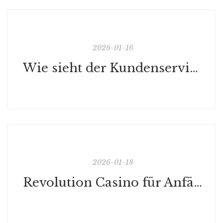
2026-01-16
Wie sieht der Kundenservice bei Alles Spitze Casino aus?
2026-01-18
Revolution Casino für Anfänger: Wie gelingt der Einstieg ohne Risiko?