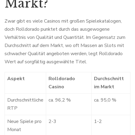
Markt?
Zwar gibt es viele Casinos mit großen Spielekatalogen,
doch Rolldorado punktet durch das ausgewogene
Verhältnis von Qualität und Quantität. Im Gegensatz zum
Durchschnitt auf dem Markt, wo oft Massen an Slots mit
schwacher Qualität angeboten werden, legt Rolldorado
Wert auf sorgfältig ausgewählte Titel.
Aspekt
Rolldorado
Durchschnitt
Casino
im Markt
Durchschnittliche
ca. 96,2 %
ca. 95,0 %
RTP
Neue Spiele pro
2-3
1-2
Monat