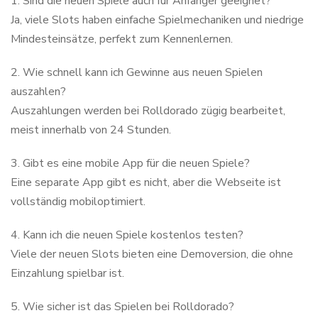
1. Sind die neuen Spiele auch für Anfänger geeignet?
Ja, viele Slots haben einfache Spielmechaniken und niedrige
Mindesteinsätze, perfekt zum Kennenlernen.
2. Wie schnell kann ich Gewinne aus neuen Spielen
auszahlen?
Auszahlungen werden bei Rolldorado zügig bearbeitet,
meist innerhalb von 24 Stunden.
3. Gibt es eine mobile App für die neuen Spiele?
Eine separate App gibt es nicht, aber die Webseite ist
vollständig mobiloptimiert.
4. Kann ich die neuen Spiele kostenlos testen?
Viele der neuen Slots bieten eine Demoversion, die ohne
Einzahlung spielbar ist.
5. Wie sicher ist das Spielen bei Rolldorado?