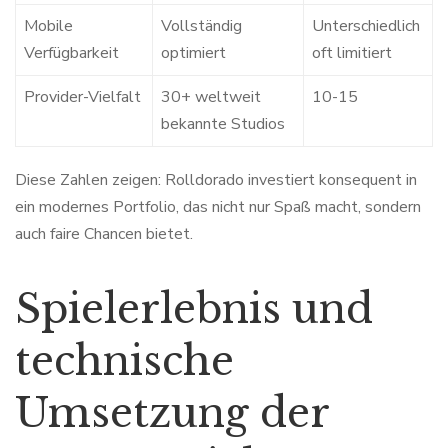
Mobile
Vollständig
Unterschiedlich
Verfügbarkeit
optimiert
oft limitiert
Provider-Vielfalt
30+ weltweit
10-15
bekannte Studios
Diese Zahlen zeigen: Rolldorado investiert konsequent in
ein modernes Portfolio, das nicht nur Spaß macht, sondern
auch faire Chancen bietet.
Spielerlebnis und
technische
Umsetzung der