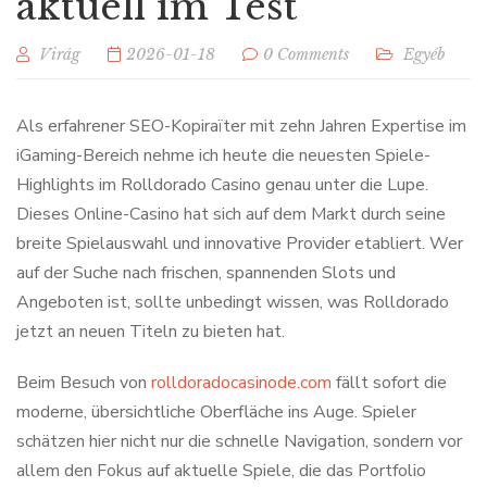
aktuell im Test
Virág
2026-01-18
0 Comments
Egyéb
Als erfahrener SEO-Kopiraïter mit zehn Jahren Expertise im
iGaming-Bereich nehme ich heute die neuesten Spiele-
Highlights im Rolldorado Casino genau unter die Lupe.
Dieses Online-Casino hat sich auf dem Markt durch seine
breite Spielauswahl und innovative Provider etabliert. Wer
auf der Suche nach frischen, spannenden Slots und
Angeboten ist, sollte unbedingt wissen, was Rolldorado
jetzt an neuen Titeln zu bieten hat.
Beim Besuch von
rolldoradocasinode.com
fällt sofort die
moderne, übersichtliche Oberfläche ins Auge. Spieler
schätzen hier nicht nur die schnelle Navigation, sondern vor
allem den Fokus auf aktuelle Spiele, die das Portfolio