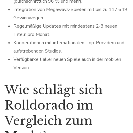
(durchschnittlich 96 % und mehr).
Integration von Megaways-Spielen mit bis zu 117.649
Gewinnwegen.
Regelmäßige Updates mit mindestens 2-3 neuen
Titeln pro Monat.
Kooperationen mit internationalen Top-Providern und
aufstrebenden Studios.
Verfügbarkeit aller neuen Spiele auch in der mobilen
Version.
Wie schlägt sich
Rolldorado im
Vergleich zum