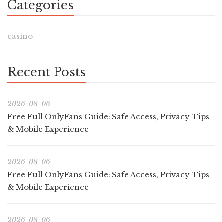
Categories
casino
Recent Posts
2026-08-06
Free Full OnlyFans Guide: Safe Access, Privacy Tips
& Mobile Experience
2026-08-06
Free Full OnlyFans Guide: Safe Access, Privacy Tips
& Mobile Experience
2026-08-06