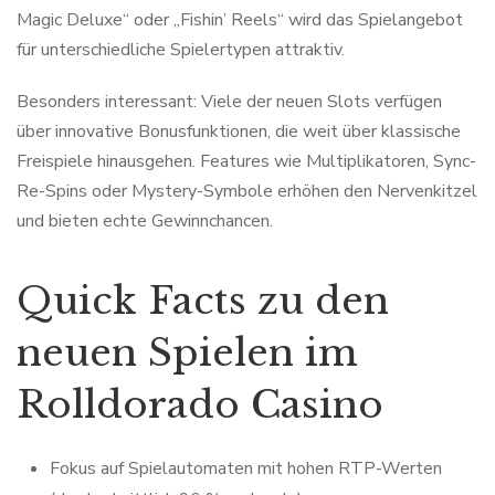
Magic Deluxe“ oder „Fishin’ Reels“ wird das Spielangebot
für unterschiedliche Spielertypen attraktiv.
Besonders interessant: Viele der neuen Slots verfügen
über innovative Bonusfunktionen, die weit über klassische
Freispiele hinausgehen. Features wie Multiplikatoren, Sync-
Re-Spins oder Mystery-Symbole erhöhen den Nervenkitzel
und bieten echte Gewinnchancen.
Quick Facts zu den
neuen Spielen im
Rolldorado Casino
Fokus auf Spielautomaten mit hohen RTP-Werten