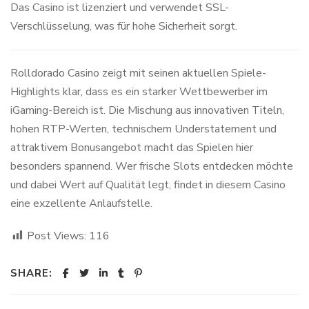
Das Casino ist lizenziert und verwendet SSL-
Verschlüsselung, was für hohe Sicherheit sorgt.
Rolldorado Casino zeigt mit seinen aktuellen Spiele-
Highlights klar, dass es ein starker Wettbewerber im
iGaming-Bereich ist. Die Mischung aus innovativen Titeln,
hohen RTP-Werten, technischem Understatement und
attraktivem Bonusangebot macht das Spielen hier
besonders spannend. Wer frische Slots entdecken möchte
und dabei Wert auf Qualität legt, findet in diesem Casino
eine exzellente Anlaufstelle.
Post Views:
116
SHARE: