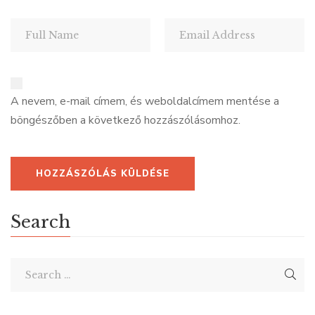
A nevem, e-mail címem, és weboldalcímem mentése a
böngészőben a következő hozzászólásomhoz.
Search