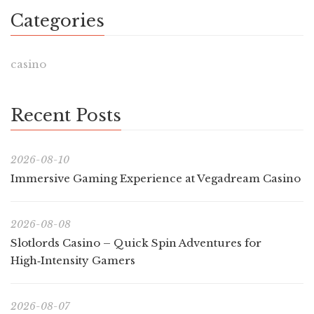
Categories
casino
Recent Posts
2026-08-10
Immersive Gaming Experience at Vegadream Casino
2026-08-08
Slotlords Casino – Quick Spin Adventures for
High‑Intensity Gamers
2026-08-07