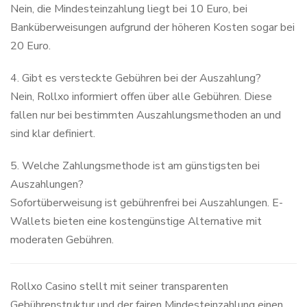
Nein, die Mindesteinzahlung liegt bei 10 Euro, bei
Banküberweisungen aufgrund der höheren Kosten sogar bei
20 Euro.
4. Gibt es versteckte Gebühren bei der Auszahlung?
Nein, Rollxo informiert offen über alle Gebühren. Diese
fallen nur bei bestimmten Auszahlungsmethoden an und
sind klar definiert.
5. Welche Zahlungsmethode ist am günstigsten bei
Auszahlungen?
Sofortüberweisung ist gebührenfrei bei Auszahlungen. E-
Wallets bieten eine kostengünstige Alternative mit
moderaten Gebühren.
Rollxo Casino stellt mit seiner transparenten
Gebührenstruktur und der fairen Mindesteinzahlung einen