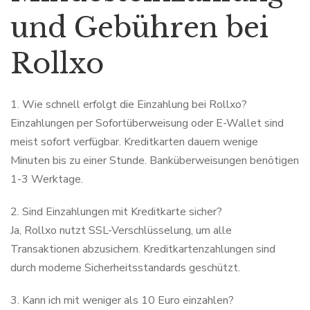
und Gebühren bei
Rollxo
1. Wie schnell erfolgt die Einzahlung bei Rollxo?
Einzahlungen per Sofortüberweisung oder E-Wallet sind
meist sofort verfügbar. Kreditkarten dauern wenige
Minuten bis zu einer Stunde. Banküberweisungen benötigen
1-3 Werktage.
2. Sind Einzahlungen mit Kreditkarte sicher?
Ja, Rollxo nutzt SSL-Verschlüsselung, um alle
Transaktionen abzusichern. Kreditkartenzahlungen sind
durch moderne Sicherheitsstandards geschützt.
3. Kann ich mit weniger als 10 Euro einzahlen?