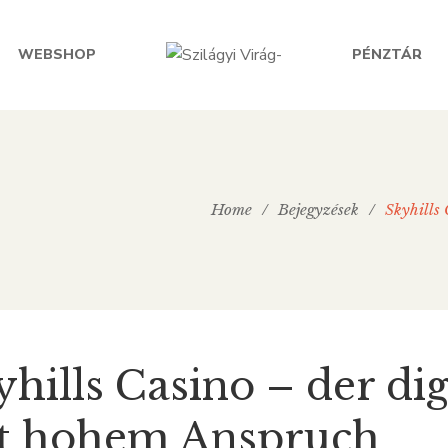
WEBSHOP
PÉNZTÁR
Home
/
Bejegyzések
/
Skyhills
hills Casino – der dig
t hohem Anspruch