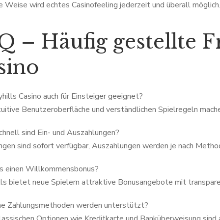
e Weise wird echtes Casinofeeling jederzeit und überall möglich
Q – Häufig gestellte F
sino
yhills Casino auch für Einsteiger geeignet?
intuitive Benutzeroberfläche und verständlichen Spielregeln mache
chnell sind Ein- und Auszahlungen?
ngen sind sofort verfügbar, Auszahlungen werden je nach Metho
 es einen Willkommensbonus?
ills bietet neue Spielern attraktive Bonusangebote mit transp
he Zahlungsmethoden werden unterstützt?
assischen Optionen wie Kreditkarte und Banküberweisung sin