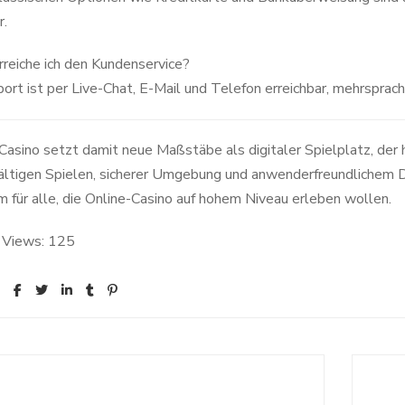
r.
rreiche ich den Kundenservice?
ort ist per Live-Chat, E-Mail und Telefon erreichbar, mehrsprac
 Casino setzt damit neue Maßstäbe als digitaler Spielplatz, de
fältigen Spielen, sicherer Umgebung und anwenderfreundlichem
m für alle, die Online-Casino auf hohem Niveau erleben wollen.
 Views:
125