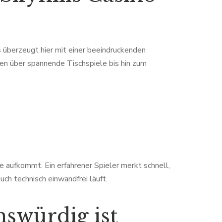
s überzeugt hier mit einer beeindruckenden
en über spannende Tischspiele bis hin zum
 aufkommt. Ein erfahrener Spieler merkt schnell,
ch technisch einwandfrei läuft.
nswürdig ist