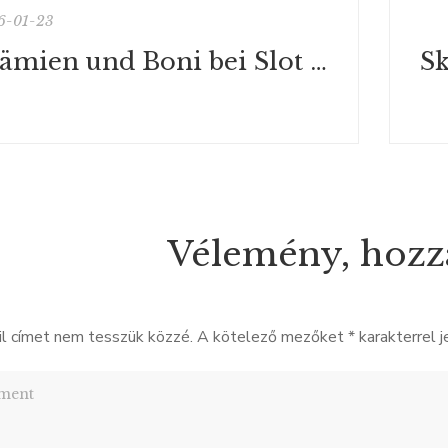
6-01-23
Prämien und Boni bei Slot City Casino: Fair oder nicht?
Vélemény, hozz
l címet nem tesszük közzé.
A kötelező mezőket
*
karakterrel j