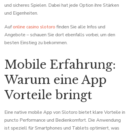
und sicheres Spielen. Dabei hat jede Option ihre Stärken
und Eigenheiten.
Auf
online casino slotoro
finden Sie alle Infos und
Angebote – schauen Sie dort ebenfalls vorbei, um den
besten Einstieg zu bekommen.
Mobile Erfahrung:
Warum eine App
Vorteile bringt
Eine native mobile App von Slotoro bietet klare Vorteile in
puncto Performance und Bedienkomfort. Die Anwendung
ist speziell für Smartphones und Tablets optimiert, was