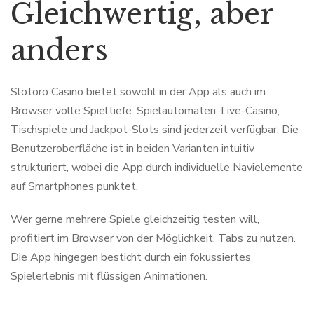
Gleichwertig, aber
anders
Slotoro Casino bietet sowohl in der App als auch im
Browser volle Spieltiefe: Spielautomaten, Live-Casino,
Tischspiele und Jackpot-Slots sind jederzeit verfügbar. Die
Benutzeroberfläche ist in beiden Varianten intuitiv
strukturiert, wobei die App durch individuelle Navielemente
auf Smartphones punktet.
Wer gerne mehrere Spiele gleichzeitig testen will,
profitiert im Browser von der Möglichkeit, Tabs zu nutzen.
Die App hingegen besticht durch ein fokussiertes
Spielerlebnis mit flüssigen Animationen.