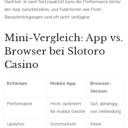
Nachteil: Je nach Netzqualität kann die Performance hinter
der App zurückbleiben, und Funktionen wie Push-
Benachrichtigungen sind oft nicht verfügbar.
Mini-Vergleich: App vs.
Browser bei Slotoro
Casino
Kriterium
Mobile App
Browser-
Version
Performance
Hoch, optimiert
Gut, abhängig
für mobile Geräte
von Verbindung
Updates
Automatisch
Keine