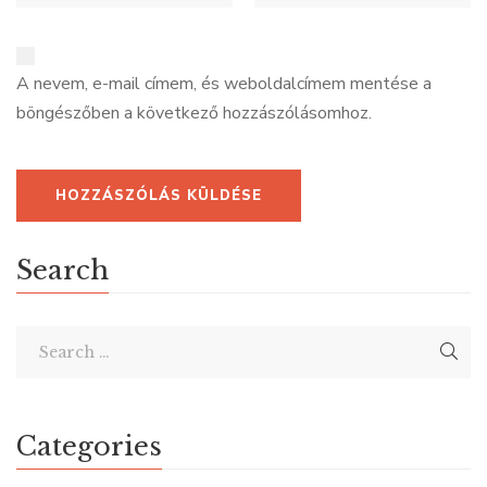
A nevem, e-mail címem, és weboldalcímem mentése a
böngészőben a következő hozzászólásomhoz.
Search
Categories