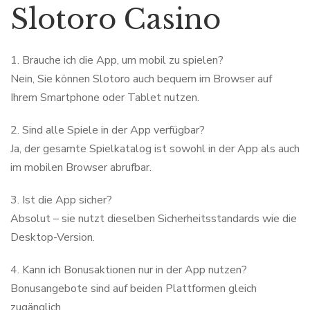
Slotoro Casino
1. Brauche ich die App, um mobil zu spielen?
Nein, Sie können Slotoro auch bequem im Browser auf
Ihrem Smartphone oder Tablet nutzen.
2. Sind alle Spiele in der App verfügbar?
Ja, der gesamte Spielkatalog ist sowohl in der App als auch
im mobilen Browser abrufbar.
3. Ist die App sicher?
Absolut – sie nutzt dieselben Sicherheitsstandards wie die
Desktop-Version.
4. Kann ich Bonusaktionen nur in der App nutzen?
Bonusangebote sind auf beiden Plattformen gleich
zugänglich.