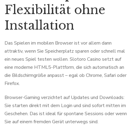
Flexibilität ohne
Installation
Das Spielen im mobilen Browser ist vor allem dann
attraktiv, wenn Sie Speicherplatz sparen oder schnell mal
ein neues Spiel testen wollen. Slotoro Casino setzt auf
eine moderne HTML5-Plattform, die sich automatisch an
die Bildschirmgröße anpasst – egal ob Chrome, Safari oder
Firefox.
Browser-Gaming verzichtet auf Updates und Downloads:
Sie starten direkt mit dem Login und sind sofort mitten im
Geschehen. Das ist ideal für spontane Sessions oder wenn
Sie auf einem fremden Gerät unterwegs sind.