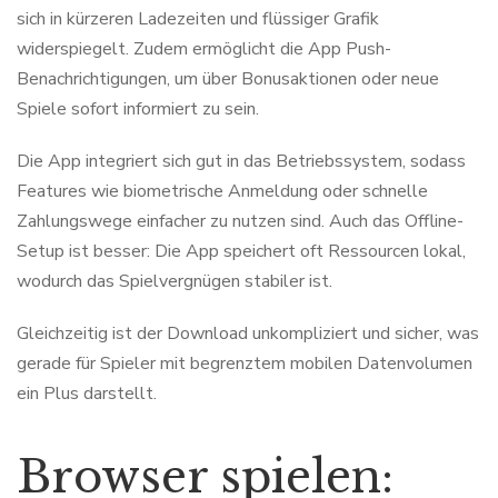
sich in kürzeren Ladezeiten und flüssiger Grafik
widerspiegelt. Zudem ermöglicht die App Push-
Benachrichtigungen, um über Bonusaktionen oder neue
Spiele sofort informiert zu sein.
Die App integriert sich gut in das Betriebssystem, sodass
Features wie biometrische Anmeldung oder schnelle
Zahlungswege einfacher zu nutzen sind. Auch das Offline-
Setup ist besser: Die App speichert oft Ressourcen lokal,
wodurch das Spielvergnügen stabiler ist.
Gleichzeitig ist der Download unkompliziert und sicher, was
gerade für Spieler mit begrenztem mobilen Datenvolumen
ein Plus darstellt.
Browser spielen: