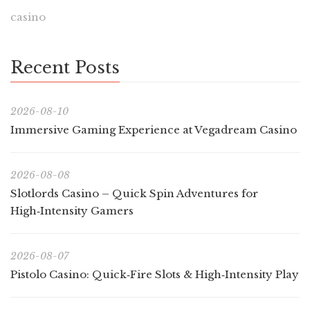
casino
Recent Posts
2026-08-10
Immersive Gaming Experience at Vegadream Casino
2026-08-08
Slotlords Casino – Quick Spin Adventures for
High‑Intensity Gamers
2026-08-07
Pistolo Casino: Quick‑Fire Slots & High‑Intensity Play