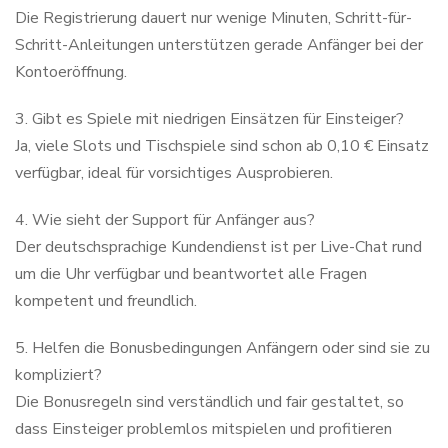
Die Registrierung dauert nur wenige Minuten, Schritt-für-
Schritt-Anleitungen unterstützen gerade Anfänger bei der
Kontoeröffnung.
3. Gibt es Spiele mit niedrigen Einsätzen für Einsteiger?
Ja, viele Slots und Tischspiele sind schon ab 0,10 € Einsatz
verfügbar, ideal für vorsichtiges Ausprobieren.
4. Wie sieht der Support für Anfänger aus?
Der deutschsprachige Kundendienst ist per Live-Chat rund
um die Uhr verfügbar und beantwortet alle Fragen
kompetent und freundlich.
5. Helfen die Bonusbedingungen Anfängern oder sind sie zu
kompliziert?
Die Bonusregeln sind verständlich und fair gestaltet, so
dass Einsteiger problemlos mitspielen und profitieren