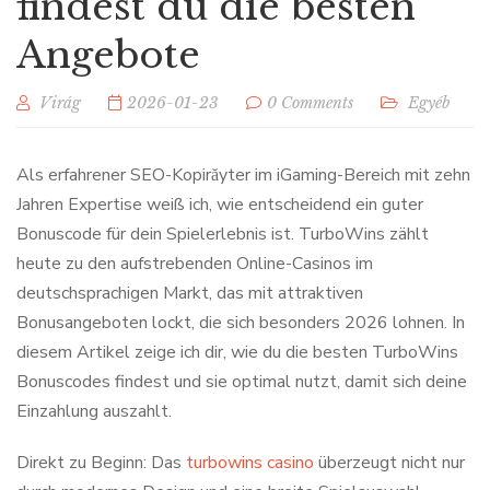
findest du die besten
Angebote
Virág
2026-01-23
0 Comments
Egyéb
Als erfahrener SEO-Kopirăyter im iGaming-Bereich mit zehn
Jahren Expertise weiß ich, wie entscheidend ein guter
Bonuscode für dein Spielerlebnis ist. TurboWins zählt
heute zu den aufstrebenden Online-Casinos im
deutschsprachigen Markt, das mit attraktiven
Bonusangeboten lockt, die sich besonders 2026 lohnen. In
diesem Artikel zeige ich dir, wie du die besten TurboWins
Bonuscodes findest und sie optimal nutzt, damit sich deine
Einzahlung auszahlt.
Direkt zu Beginn: Das
turbowins casino
überzeugt nicht nur