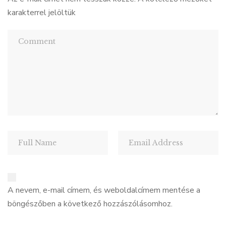
karakterrel jelöltük
A nevem, e-mail címem, és weboldalcímem mentése a
böngészőben a következő hozzászólásomhoz.