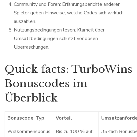
Community und Foren: Erfahrungsberichte anderer
Spieler geben Hinweise, welche Codes sich wirklich
auszahlen.
Nutzungsbedingungen lesen: Klarheit über
Umsatzbedingungen schützt vor bösen
Überraschungen.
Quick facts: TurboWins
Bonuscodes im
Überblick
Bonuscode-Typ
Vorteil
Umsatzanford
Willkommensbonus
Bis zu 100 % auf
35-fach Bonusb