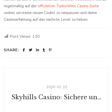
regelmäßig auf der
offiziellen TurboWins Casino Seite
vorbei, um keine neuen Codes zu verpassen und deine
Casinoerfahrung auf das nächste Level zu heben.
Post Views:
130
SHARE:
2026-01-23
Skyhills Casino: Sichere und schnelle Finanztransfers garantiert