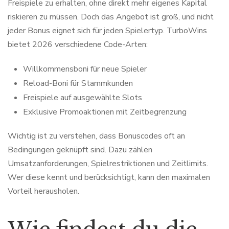
Freispiele zu erhalten, ohne direkt mehr eigenes Kapital
riskieren zu müssen. Doch das Angebot ist groß, und nicht
jeder Bonus eignet sich für jeden Spielertyp. TurboWins
bietet 2026 verschiedene Code-Arten:
Willkommensboni für neue Spieler
Reload-Boni für Stammkunden
Freispiele auf ausgewählte Slots
Exklusive Promoaktionen mit Zeitbegrenzung
Wichtig ist zu verstehen, dass Bonuscodes oft an
Bedingungen geknüpft sind. Dazu zählen
Umsatzanforderungen, Spielrestriktionen und Zeitlimits.
Wer diese kennt und berücksichtigt, kann den maximalen
Vorteil herausholen.