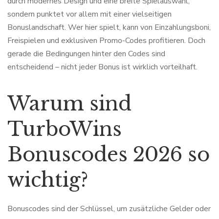
durch modernes Design und eine breite Spielauswahl,
sondern punktet vor allem mit einer vielseitigen
Bonuslandschaft. Wer hier spielt, kann von Einzahlungsboni,
Freispielen und exklusiven Promo-Codes profitieren. Doch
gerade die Bedingungen hinter den Codes sind
entscheidend – nicht jeder Bonus ist wirklich vorteilhaft.
Warum sind
TurboWins
Bonuscodes 2026 so
wichtig?
Bonuscodes sind der Schlüssel, um zusätzliche Gelder oder