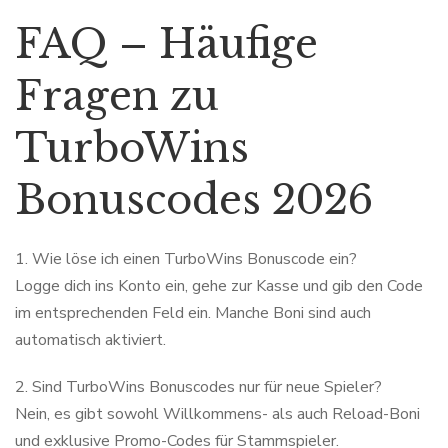
FAQ – Häufige
Fragen zu
TurboWins
Bonuscodes 2026
1. Wie löse ich einen TurboWins Bonuscode ein?
Logge dich ins Konto ein, gehe zur Kasse und gib den Code
im entsprechenden Feld ein. Manche Boni sind auch
automatisch aktiviert.
2. Sind TurboWins Bonuscodes nur für neue Spieler?
Nein, es gibt sowohl Willkommens- als auch Reload-Boni
und exklusive Promo-Codes für Stammspieler.