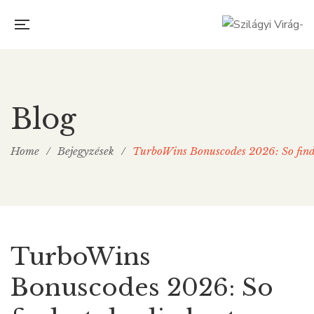
Blog
Home
/
Bejegyzések
/
TurboWins Bonuscodes 2026: So finde
TurboWins
Bonuscodes 2026: So