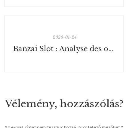
2026-01-24
Banzai Slot : Analyse des options de retrait
Vélemény, hozzászólás?
Az e-mail címet nem tesszük közzé.
A kötelező mezőket
*