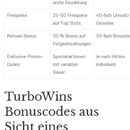
erste Einzahlung
Freispiele
20-50 Freispiele
40-fach Umsatz 
auf Top Slots
Gewinne
Reload-Bonus
50 % Bonus auf
30-fach Bonusb
Folgeeinzahlungen
Exklusive Promo-
Spezialaktionen
Je nach Aktion
Codes
mit variabler
individuell
Dauer
TurboWins
Bonuscodes aus
Sicht eines