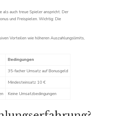
e als auch treue Spieler anspricht. Der
us und Freispielen. Wichtig: Die
siven Vorteilen wie höheren Auszahlungslimits,
Bedingungen
35-facher Umsatz auf Bonusgeld
Mindesteinsatz 10 €
en
Keine Umsatzbedingungen
ahlungserfahrung?