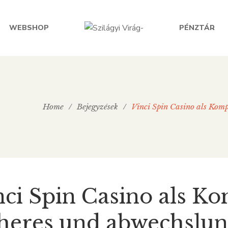
WEBSHOP
PÉNZTÁR
Home
/
Bejegyzések
/
Vinci Spin Casino als Komp
nci Spin Casino als Ko
cheres und abwechslun