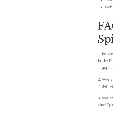
Maxi
Gebü
FA
Sp
1. Ist V
Ja, die 
angepas
2. Wie s
In der R
3. Welch
Vinci Sp