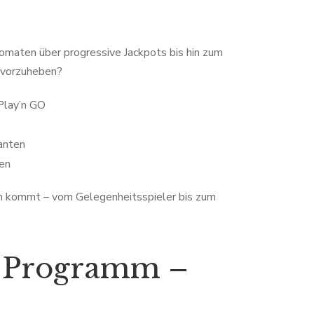
utomaten über progressive Jackpots bis hin zum
ervorzuheben?
Play’n GO
ianten
den
sten kommt – vom Gelegenheitsspieler bis zum
P-Programm –