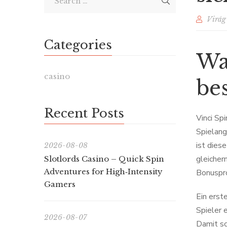
Virág
Categories
Wa
casino
be
Recent Posts
Vinci Sp
Spielang
ist dies
2026-08-08
gleicher
Slotlords Casino – Quick Spin
Adventures for High‑Intensity
Bonuspro
Gamers
Ein erst
Spieler 
2026-08-07
Damit sc