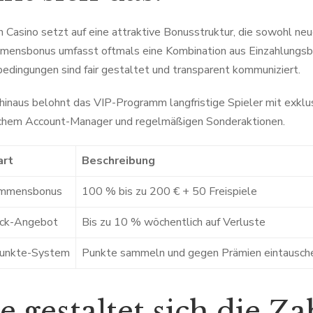
in Casino setzt auf eine attraktive Bonusstruktur, die sowohl neu
ensbonus umfasst oftmals eine Kombination aus Einzahlungsbon
dingungen sind fair gestaltet und transparent kommuniziert.
hinaus belohnt das VIP-Programm langfristige Spieler mit exklu
ichem Account-Manager und regelmäßigen Sonderaktionen.
art
Beschreibung
ommensbonus
100 % bis zu 200 € + 50 Freispiele
ck-Angebot
Bis zu 10 % wöchentlich auf Verluste
unkte-System
Punkte sammeln und gegen Prämien eintausch
e gestaltet sich die Z