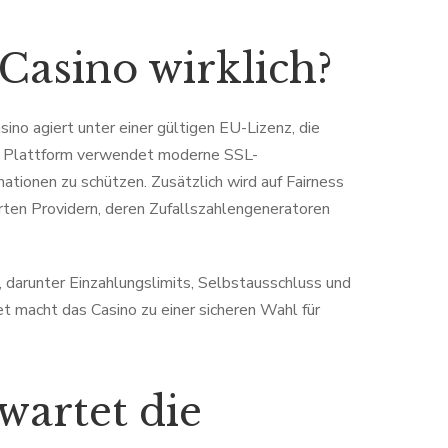
 Casino wirklich?
asino agiert unter einer gültigen EU-Lizenz, die
Die Plattform verwendet moderne SSL-
tionen zu schützen. Zusätzlich wird auf Fairness
ten Providern, deren Zufallszahlengeneratoren
, darunter Einzahlungslimits, Selbstausschluss und
t macht das Casino zu einer sicheren Wahl für
wartet die