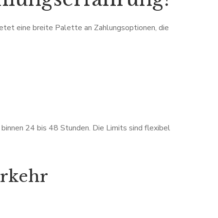
ietet eine breite Palette an Zahlungsoptionen, die
innen 24 bis 48 Stunden. Die Limits sind flexibel
erkehr