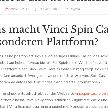
2025-12-17
0 Comments
Egyéb
s macht Vinci Spin Ca
sonderen Plattform?
in Casino positioniert sich als vielseitiges Online-Casino, das so
ebot auf hohem Niveau bietet. Für Spieler, die Wert auf zuverlä
e Plattform einen Blick wert. Bereits beim Einstieg zeigt sich ein
maßen anspricht. Wer genau wissen möchte, wie Vinci Spin Casino 
gramme aufgestellt ist, findet hier fundierte Informationen.
er Eindruck entsteht direkt auf der Webseite
vincispin-casino.de
erleben eine intuitive Navigation, schnellen Zugriff auf Spiele 
hafft Vinci Spin nicht nur eine angenehme Atmosphäre, sondern s