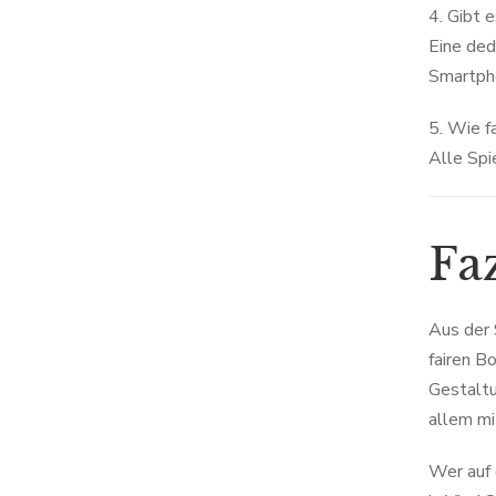
4. Gibt 
Eine ded
Smartph
5. Wie fa
Alle Spi
Faz
Aus der 
fairen B
Gestaltu
allem mi
Wer auf 