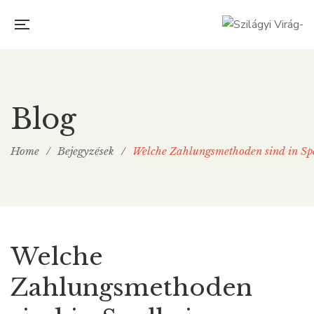
Blog
Home
/
Bejegyzések
/
Welche Zahlungsmethoden sind in Spe
Welche
Zahlungsmethoden