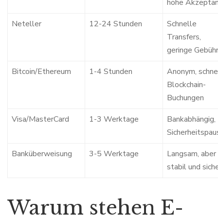
hohe Akzepta
Neteller
12-24 Stunden
Schnelle
Transfers,
geringe Gebüh
Bitcoin/Ethereum
1-4 Stunden
Anonym, schne
Blockchain-
Buchungen
Visa/MasterCard
1-3 Werktage
Bankabhängig,
Sicherheitspau
Banküberweisung
3-5 Werktage
Langsam, aber
stabil und sich
Warum stehen E-