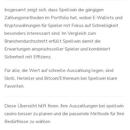
Insgesamt zeigt sich, dass Spellwin die gängigen
Zahlungsmethoden im Portfolio hat, wobei E-Wallets und
Kryptowährungen für Spieler mit Fokus auf Schnelligkeit
besonders interessant sind. Im Vergleich zum
Branchendurchschnitt erfüllt Spellwin damit die
Erwartungen anspruchsvoller Spieler und kombiniert
Sicherheit mit Effizienz.
Für alle, die Wert auf schnelle Auszahlung legen, sind
Skrill, Neteller und Bitcoin/Ethereum bei Spellwin klare
Favoriten.
Diese Übersicht hilft Ihnen, Ihre Auszahlungen bei spellwin
casino besser zu planen und die passende Methode für Ihre
Bedürfnisse zu wählen.