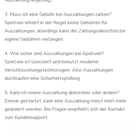
Auszahlung angezeigt.
3. Muss ich eine Gebühr bei Auszahlungen zahlen?
Spellwin erhebt in der Regel keine Gebühren für
Auszahlungen, allerdings kann der Zahlungsdienstleister
eigene Gebühren verlangen.
4. Wie sicher sind Auszahlungen bei Spellwin?
Spellwin ist lizenziert und benutzt moderne
Verschlüsselungstechnologien. Alle Auszahlungen
durchlaufen eine Sicherheitsprüfung.
5. Kann ich meine Auszahlung abbrechen oder ändern?
Einmal gestartet, kann eine Auszahlung meist nicht mehr
geändert werden. Bei Fragen empfiehlt sich der Kontakt
zum Kundensupport.