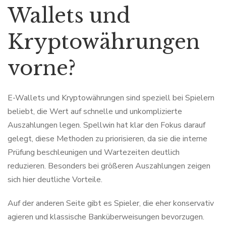
Wallets und
Kryptowährungen
vorne?
E-Wallets und Kryptowährungen sind speziell bei Spielern
beliebt, die Wert auf schnelle und unkomplizierte
Auszahlungen legen. Spellwin hat klar den Fokus darauf
gelegt, diese Methoden zu priorisieren, da sie die interne
Prüfung beschleunigen und Wartezeiten deutlich
reduzieren. Besonders bei größeren Auszahlungen zeigen
sich hier deutliche Vorteile.
Auf der anderen Seite gibt es Spieler, die eher konservativ
agieren und klassische Banküberweisungen bevorzugen.