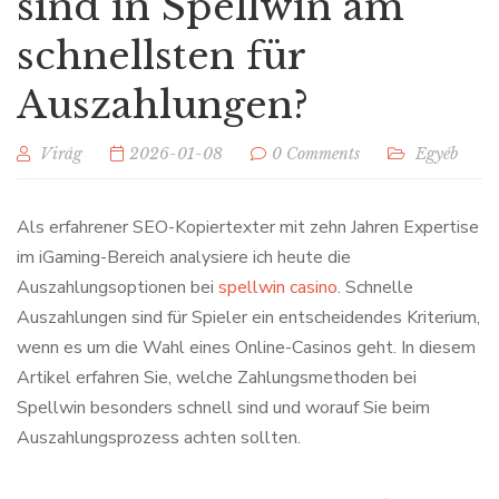
sind in Spellwin am
schnellsten für
Auszahlungen?
Virág
2026-01-08
0 Comments
Egyéb
Als erfahrener SEO-Kopiertexter mit zehn Jahren Expertise
im iGaming-Bereich analysiere ich heute die
Auszahlungsoptionen bei
spellwin casino
. Schnelle
Auszahlungen sind für Spieler ein entscheidendes Kriterium,
wenn es um die Wahl eines Online-Casinos geht. In diesem
Artikel erfahren Sie, welche Zahlungsmethoden bei
Spellwin besonders schnell sind und worauf Sie beim
Auszahlungsprozess achten sollten.