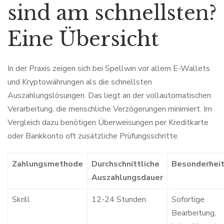
sind am schnellsten?
Eine Übersicht
In der Praxis zeigen sich bei Spellwin vor allem E-Wallets
und Kryptowährungen als die schnellsten
Auszahlungslösungen. Das liegt an der vollautomatischen
Verarbeitung, die menschliche Verzögerungen minimiert. Im
Vergleich dazu benötigen Überweisungen per Kreditkarte
oder Bankkonto oft zusätzliche Prüfungsschritte.
Zahlungsmethode
Durchschnittliche
Besonderhei
Auszahlungsdauer
Skrill
12-24 Stunden
Sofortige
Bearbeitung,