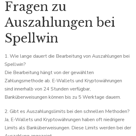
Fragen zu
Auszahlungen bei
Spellwin
1. Wie lange dauert die Bearbeitung von Auszahlungen bei
Spellwin?
Die Bearbeitung hängt von der gewählten
Zahlungsmethode ab. E-Wallets und Kryptowährungen
sind innerhalb von 24 Stunden verfügbar,
Banküberweisungen können bis zu 5 Werktage dauern.
2. Gibt es Auszahlungslimits bei den schnellen Methoden?
Ja, E-Wallets und Kryptowährungen haben oft niedrigere
Limits als Banküberweisungen. Diese Limits werden bei der