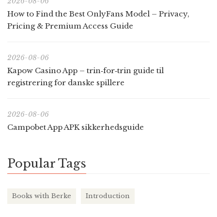
2026-08-06
How to Find the Best OnlyFans Model – Privacy,
Pricing & Premium Access Guide
2026-08-06
Kapow Casino App – trin‑for‑trin guide til
registrering for danske spillere
2026-08-06
Campobet App APK sikkerhedsguide
Popular Tags
Books with Berke
Introduction