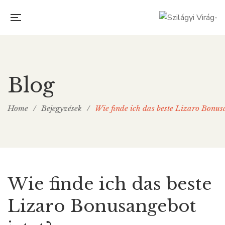
Blog
Home
/
Bejegyzések
/
Wie finde ich das beste Lizaro Bonusa
Wie finde ich das beste
Lizaro Bonusangebot