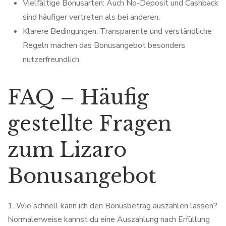
Vielfältige Bonusarten: Auch No-Deposit und Cashback
sind häufiger vertreten als bei anderen.
Klarere Bedingungen: Transparente und verständliche
Regeln machen das Bonusangebot besonders
nutzerfreundlich.
FAQ – Häufig
gestellte Fragen
zum Lizaro
Bonusangebot
1. Wie schnell kann ich den Bonusbetrag auszahlen lassen?
Normalerweise kannst du eine Auszahlung nach Erfüllung