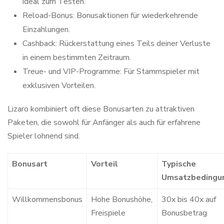
ideal zum Testen.
Reload-Bonus: Bonusaktionen für wiederkehrende
Einzahlungen.
Cashback: Rückerstattung eines Teils deiner Verluste
in einem bestimmten Zeitraum.
Treue- und VIP-Programme: Für Stammspieler mit
exklusiven Vorteilen.
Lizaro kombiniert oft diese Bonusarten zu attraktiven
Paketen, die sowohl für Anfänger als auch für erfahrene
Spieler lohnend sind.
Bonusart
Vorteil
Typische
Umsatzbedingu
Willkommensbonus
Hohe Bonushöhe,
30x bis 40x auf
Freispiele
Bonusbetrag