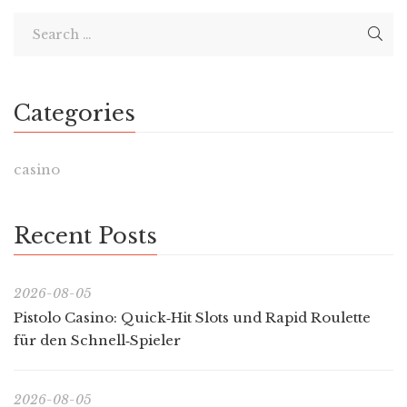
Categories
casino
Recent Posts
2026-08-05
Pistolo Casino: Quick‑Hit Slots und Rapid Roulette
für den Schnell‑Spieler
2026-08-05