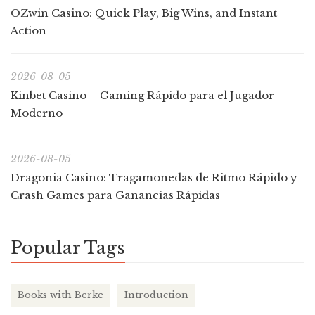
OZwin Casino: Quick Play, Big Wins, and Instant
Action
2026-08-05
Kinbet Casino – Gaming Rápido para el Jugador
Moderno
2026-08-05
Dragonia Casino: Tragamonedas de Ritmo Rápido y
Crash Games para Ganancias Rápidas
Popular Tags
Books with Berke
Introduction