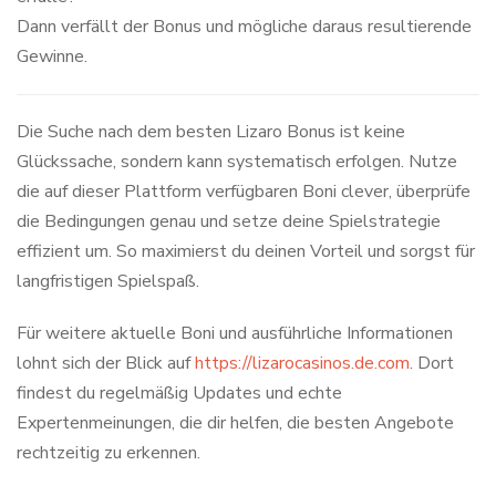
Dann verfällt der Bonus und mögliche daraus resultierende
Gewinne.
Die Suche nach dem besten Lizaro Bonus ist keine
Glückssache, sondern kann systematisch erfolgen. Nutze
die auf dieser Plattform verfügbaren Boni clever, überprüfe
die Bedingungen genau und setze deine Spielstrategie
effizient um. So maximierst du deinen Vorteil und sorgst für
langfristigen Spielspaß.
Für weitere aktuelle Boni und ausführliche Informationen
lohnt sich der Blick auf
https://lizarocasinos.de.com
. Dort
findest du regelmäßig Updates und echte
Expertenmeinungen, die dir helfen, die besten Angebote
rechtzeitig zu erkennen.