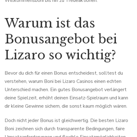
Willkommensboni bis hin zu Treueaktionen.
Warum ist das
Bonusangebot bei
Lizaro so wichtig?
Bevor du dich für einen Bonus entscheidest, solltest du
verstehen, warum Boni bei Lizaro Casinos einen echten
Unterschied machen. Ein gutes Bonusangebot verlängert
deine Spielzeit, erhöht deinen Einsatz-Spielraum und kann
dir kleine Gewinne sichern, die sonst kaum möglich wären.
Doch nicht jeder Bonus ist gleichwertig. Die besten Lizaro
Boni zeichnen sich durch transparente Bedingungen, faire