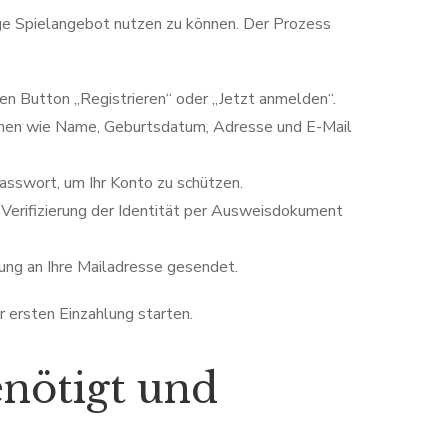
dige Spielangebot nutzen zu können. Der Prozess
en Button „Registrieren“ oder „Jetzt anmelden“.
onen wie Name, Geburtsdatum, Adresse und E-Mail
sswort, um Ihr Konto zu schützen.
e Verifizierung der Identität per Ausweisdokument
rung an Ihre Mailadresse gesendet.
 ersten Einzahlung starten.
nötigt und