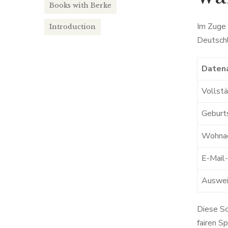
Books with Berke
Im Zuge 
Introduction
Deutschl
Daten
Vollst
Geburt
Wohna
E-Mail
Auswe
Diese Sc
fairen Sp