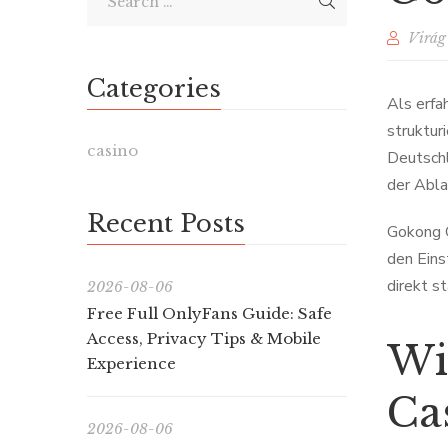
Virág
Categories
Als erfa
struktur
casino
Deutschl
der Abla
Recent Posts
Gokong C
den Eins
direkt s
2026-08-06
Free Full OnlyFans Guide: Safe
Access, Privacy Tips & Mobile
Wi
Experience
Ca
2026-08-06