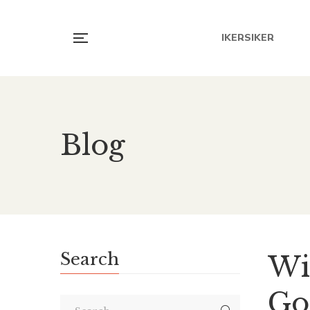
IKERSIKER
Blog
Search
Wi
Go