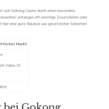
et sich Gokong Casino durch einen besonders
ttbewerber verlangen oft unnötige Zusatzdaten oder
 hier eine gute Balance aus gesetzlicher Sicherheit
ttlicher Markt
en
ich Video-ID
lich
 bei Gokong