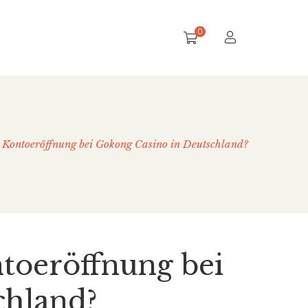
0
e Kontoeröffnung bei Gokong Casino in Deutschland?
ntoeröffnung bei
chland?