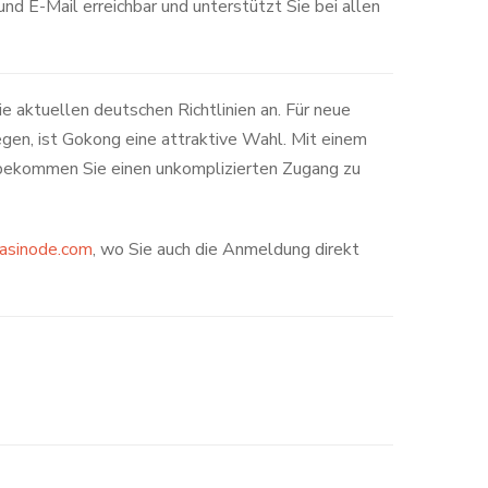
nd E-Mail erreichbar und unterstützt Sie bei allen
e aktuellen deutschen Richtlinien an. Für neue
legen, ist Gokong eine attraktive Wahl. Mit einem
g bekommen Sie einen unkomplizierten Zugang zu
asinode.com
, wo Sie auch die Anmeldung direkt