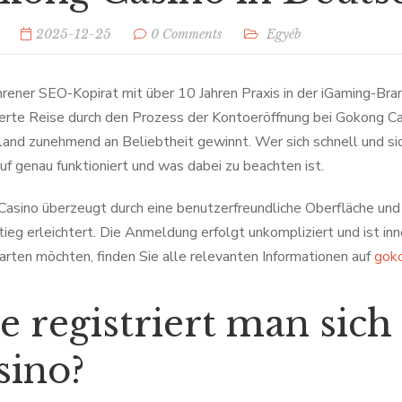
2025-12-25
0 Comments
Egyéb
hrener SEO-Kopirat mit über 10 Jahren Praxis in der iGaming-Bran
ierte Reise durch den Prozess der Kontoeröffnung bei Gokong Cas
and zunehmend an Beliebtheit gewinnt. Wer sich schnell und sic
uf genau funktioniert und was dabei zu beachten ist.
asino überzeugt durch eine benutzerfreundliche Oberfläche und 
tieg erleichtert. Die Anmeldung erfolgt unkompliziert und ist 
tarten möchten, finden Sie alle relevanten Informationen auf
gok
e registriert man sic
sino?