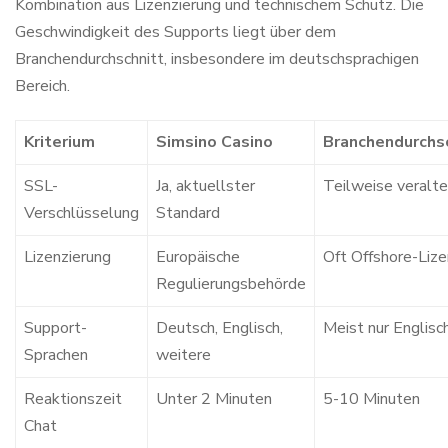
Kombination aus Lizenzierung und technischem Schutz. Die
Geschwindigkeit des Supports liegt über dem
Branchendurchschnitt, insbesondere im deutschsprachigen
Bereich.
Kriterium
Simsino Casino
Branchendurchs
SSL-
Ja, aktuellster
Teilweise veralte
Verschlüsselung
Standard
Lizenzierung
Europäische
Oft Offshore-Liz
Regulierungsbehörde
Support-
Deutsch, Englisch,
Meist nur Englisc
Sprachen
weitere
Reaktionszeit
Unter 2 Minuten
5-10 Minuten
Chat