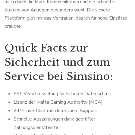
mich durch die klare Kommunikation und die schnelle
Klärung von Anliegen besonders wohl. Die sichere
Plattform gibt mir das Vertrauen, das ich für hohe Einsätze
brauche.“
Quick Facts zur
Sicherheit und zum
Service bei Simsino:
SSL-Verschlüsselung für sicheren Datenschutz
Lizenz der Malta Gaming Authority (MGA)
24/7 Live-Chat mit deutschem Support
Schnelle Auszahlungen dank geprüfter
Zahlungsdienstleister