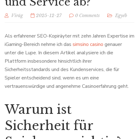
und Service ab?
Virág
2025-12-27
0 Comments
Egyéb
Als erfahrener SEO-Kopiräyter mit zehn Jahren Expertise im
iGaming-Bereich nehme ich das
simsino casino
genauer
unter die Lupe. In diesem Artikel analysiere ich die
Plattform insbesondere hinsichtlich ihrer
Sicherheitsstandards und des Kundenservices, die für
Spieler entscheidend sind, wenn es um eine
vertrauenswürdige und angenehme Casinoerfahrung geht.
Warum ist
Sicherheit für