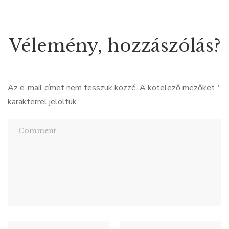
Vélemény, hozzászólás?
Az e-mail címet nem tesszük közzé.
A kötelező mezőket
*
karakterrel jelöltük