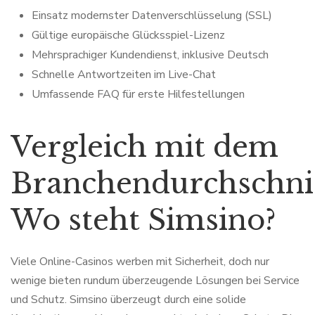
Einsatz modernster Datenverschlüsselung (SSL)
Gültige europäische Glücksspiel-Lizenz
Mehrsprachiger Kundendienst, inklusive Deutsch
Schnelle Antwortzeiten im Live-Chat
Umfassende FAQ für erste Hilfestellungen
Vergleich mit dem
Branchendurchschnit
Wo steht Simsino?
Viele Online-Casinos werben mit Sicherheit, doch nur
wenige bieten rundum überzeugende Lösungen bei Service
und Schutz. Simsino überzeugt durch eine solide