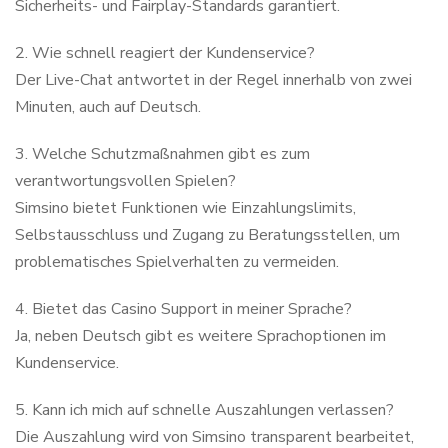
Sicherheits- und Fairplay-Standards garantiert.
2. Wie schnell reagiert der Kundenservice?
Der Live-Chat antwortet in der Regel innerhalb von zwei
Minuten, auch auf Deutsch.
3. Welche Schutzmaßnahmen gibt es zum
verantwortungsvollen Spielen?
Simsino bietet Funktionen wie Einzahlungslimits,
Selbstausschluss und Zugang zu Beratungsstellen, um
problematisches Spielverhalten zu vermeiden.
4. Bietet das Casino Support in meiner Sprache?
Ja, neben Deutsch gibt es weitere Sprachoptionen im
Kundenservice.
5. Kann ich mich auf schnelle Auszahlungen verlassen?
Die Auszahlung wird von Simsino transparent bearbeitet,