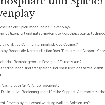
mosphäre und Spielerk
venplay
icher ist die Spielumgebung bei Sevenplay?
no ist lizenziert und nutzt modernste Verschlüsselungstechnol
es eine aktive Community innerhalb des Casinos?
nplay fördert die Kommunikation über Turniere und Support-Servic
ieht das Bonusangebot in Bezug auf Fairness aus?
sbedingungen sind transparent und realistisch gestaltet, damit 
.
as Casino auch für Anfänger geeignet?
 Die intuitive Bedienung und hilfreiche Support-Angebote machen
geht Sevenplay mit verantwortungsvollem Spielen um?