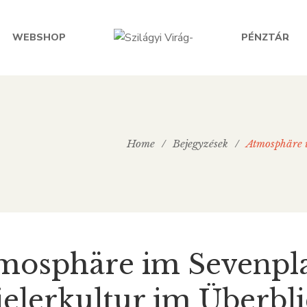
WEBSHOP
PÉNZTÁR
Home
/
Bejegyzések
/
Atmosphäre i
mosphäre im Sevenpl
ielerkultur im Überbl