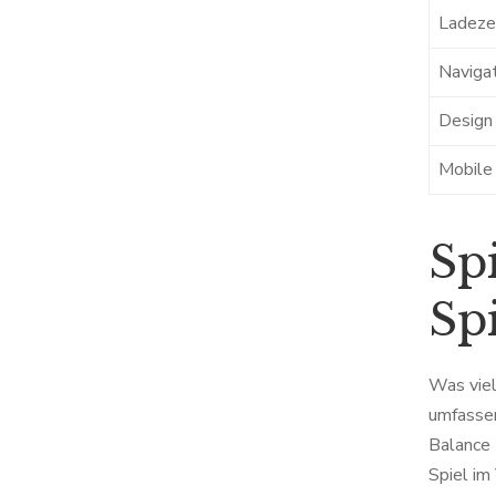
Ladeze
Naviga
Design
Mobile
Sp
Sp
Was viel
umfassen
Balance 
Spiel im