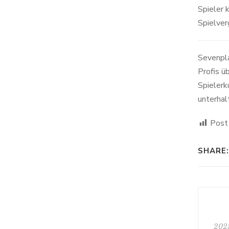
Spieler 
Spielver
Sevenpla
Profis ü
Spielerk
unterhal
Post
SHARE:
202