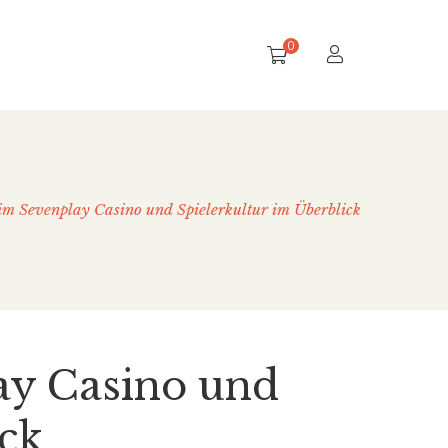
0
m Sevenplay Casino und Spielerkultur im Überblick
ay Casino und
ick