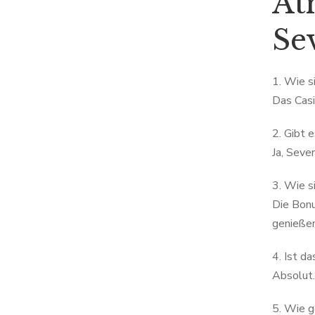
At
Se
1. Wie s
Das Casi
2. Gibt 
Ja, Seve
3. Wie s
Die Bonu
genießen
4. Ist d
Absolut.
5. Wie 