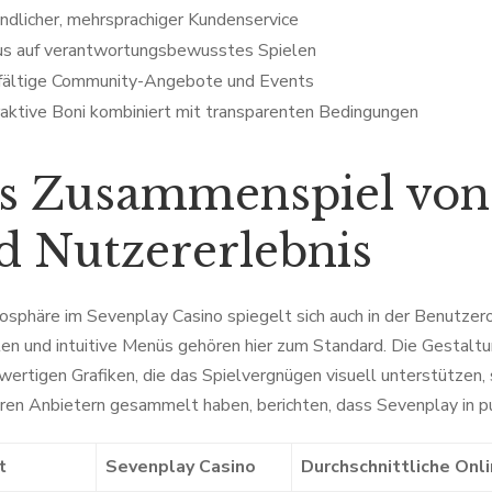
ndlicher, mehrsprachiger Kundenservice
us auf verantwortungsbewusstes Spielen
fältige Community-Angebote und Events
aktive Boni kombiniert mit transparenten Bedingungen
s Zusammenspiel von 
d Nutzererlebnis
sphäre im Sevenplay Casino spiegelt sich auch in der Benutzerob
en und intuitive Menüs gehören hier zum Standard. Die Gestaltu
wertigen Grafiken, die das Spielvergnügen visuell unterstützen, s
ren Anbietern gesammelt haben, berichten, dass Sevenplay in pun
t
Sevenplay Casino
Durchschnittliche Onl