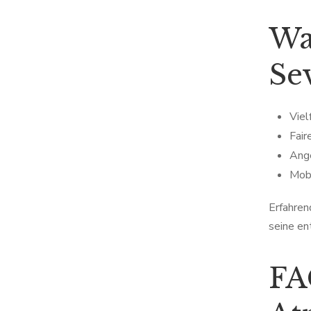
Wa
Se
Viel
Fair
Ang
Mobi
Erfahren
seine en
FA