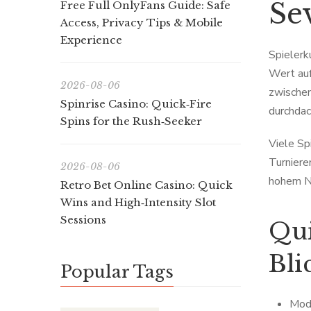
Se
Free Full OnlyFans Guide: Safe
Access, Privacy Tips & Mobile
Experience
Spielerk
Wert auf
2026-08-06
zwischen
Spinrise Casino: Quick‑Fire
durchdac
Spins for the Rush‑Seeker
Viele Sp
Turniere
2026-08-06
hohem N
Retro Bet Online Casino: Quick
Wins and High‑Intensity Slot
Sessions
Qui
Bli
Popular Tags
Mode