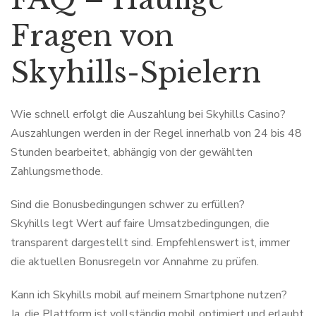
Fragen von
Skyhills-Spielern
Wie schnell erfolgt die Auszahlung bei Skyhills Casino?
Auszahlungen werden in der Regel innerhalb von 24 bis 48
Stunden bearbeitet, abhängig von der gewählten
Zahlungsmethode.
Sind die Bonusbedingungen schwer zu erfüllen?
Skyhills legt Wert auf faire Umsatzbedingungen, die
transparent dargestellt sind. Empfehlenswert ist, immer
die aktuellen Bonusregeln vor Annahme zu prüfen.
Kann ich Skyhills mobil auf meinem Smartphone nutzen?
Ja, die Plattform ist vollständig mobil optimiert und erlaubt