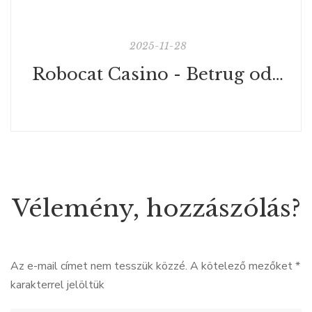
2025-11-28
Robocat Casino - Betrug oder seriöser Anbieter? Ein fundierter Blick
Vélemény, hozzászólás?
Az e-mail címet nem tesszük közzé.
A kötelező mezőket
*
karakterrel jelöltük