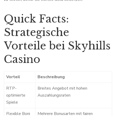
Quick Facts:
Strategische
Vorteile bei Skyhills
Casino
Vorteil
Beschreibung
RTP-
Breites Angebot mit hohen
optimierte
Auszahlungsraten
Spiele
Flexible Boni
Mehrere Bonusarten mit fairen