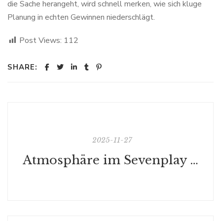
die Sache herangeht, wird schnell merken, wie sich kluge
Planung in echten Gewinnen niederschlägt.
Post Views:
112
SHARE:
2025-11-27
Atmosphäre im Sevenplay Casino und Spielerkultur im Überblick