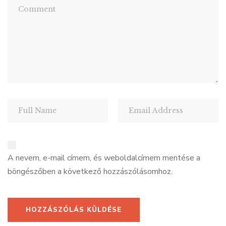
A nevem, e-mail címem, és weboldalcímem mentése a
böngészőben a következő hozzászólásomhoz.