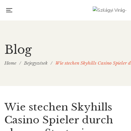
Blog
Home
/
Bejegyzések
/
Wie stechen Skyhills Casino Spieler d
Wie stechen Skyhills
Casino Spieler durch