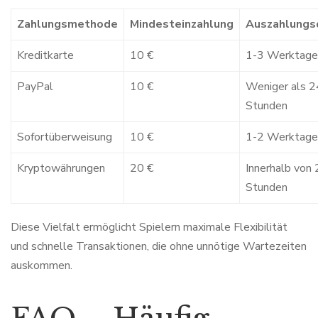
Zahlungsmethode
Mindesteinzahlung
Auszahlungs
Kreditkarte
10 €
1-3 Werktage
PayPal
10 €
Weniger als 2
Stunden
Sofortüberweisung
10 €
1-2 Werktage
Kryptowährungen
20 €
Innerhalb von
Stunden
Diese Vielfalt ermöglicht Spielern maximale Flexibilität
und schnelle Transaktionen, die ohne unnötige Wartezeiten
auskommen.