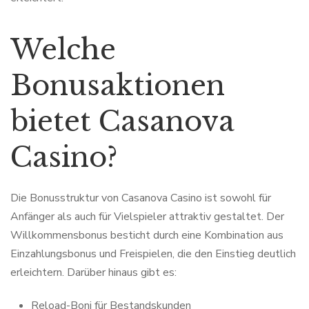
Welche
Bonusaktionen
bietet Casanova
Casino?
Die Bonusstruktur von Casanova Casino ist sowohl für
Anfänger als auch für Vielspieler attraktiv gestaltet. Der
Willkommensbonus besticht durch eine Kombination aus
Einzahlungsbonus und Freispielen, die den Einstieg deutlich
erleichtern. Darüber hinaus gibt es:
Reload-Boni für Bestandskunden