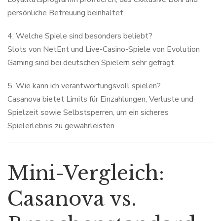
persönliche Betreuung beinhaltet.
4. Welche Spiele sind besonders beliebt?
Slots von NetEnt und Live-Casino-Spiele von Evolution
Gaming sind bei deutschen Spielern sehr gefragt.
5. Wie kann ich verantwortungsvoll spielen?
Casanova bietet Limits für Einzahlungen, Verluste und
Spielzeit sowie Selbstsperren, um ein sicheres
Spielerlebnis zu gewährleisten.
Mini-Vergleich:
Casanova vs.