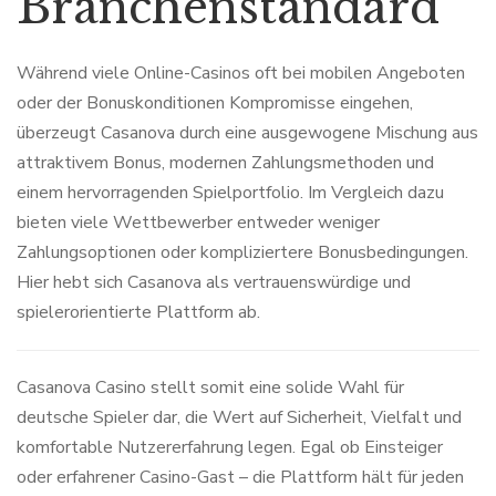
Branchenstandard
Während viele Online-Casinos oft bei mobilen Angeboten
oder der Bonuskonditionen Kompromisse eingehen,
überzeugt Casanova durch eine ausgewogene Mischung aus
attraktivem Bonus, modernen Zahlungsmethoden und
einem hervorragenden Spielportfolio. Im Vergleich dazu
bieten viele Wettbewerber entweder weniger
Zahlungsoptionen oder kompliziertere Bonusbedingungen.
Hier hebt sich Casanova als vertrauenswürdige und
spielerorientierte Plattform ab.
Casanova Casino stellt somit eine solide Wahl für
deutsche Spieler dar, die Wert auf Sicherheit, Vielfalt und
komfortable Nutzererfahrung legen. Egal ob Einsteiger
oder erfahrener Casino-Gast – die Plattform hält für jeden