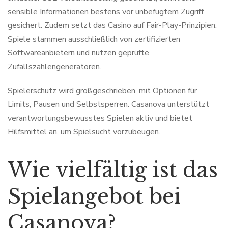
sensible Informationen bestens vor unbefugtem Zugriff
gesichert. Zudem setzt das Casino auf Fair-Play-Prinzipien:
Spiele stammen ausschließlich von zertifizierten
Softwareanbietern und nutzen geprüfte
Zufallszahlengeneratoren.
Spielerschutz wird großgeschrieben, mit Optionen für
Limits, Pausen und Selbstsperren. Casanova unterstützt
verantwortungsbewusstes Spielen aktiv und bietet
Hilfsmittel an, um Spielsucht vorzubeugen.
Wie vielfältig ist das
Spielangebot bei
Casanova?