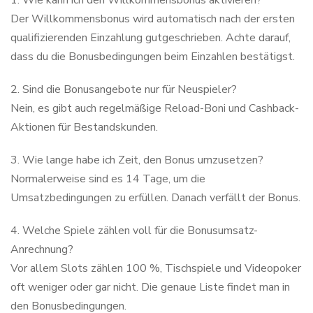
1. Wie kann ich den Willkommensbonus aktivieren?
Der Willkommensbonus wird automatisch nach der ersten
qualifizierenden Einzahlung gutgeschrieben. Achte darauf,
dass du die Bonusbedingungen beim Einzahlen bestätigst.
2. Sind die Bonusangebote nur für Neuspieler?
Nein, es gibt auch regelmäßige Reload-Boni und Cashback-
Aktionen für Bestandskunden.
3. Wie lange habe ich Zeit, den Bonus umzusetzen?
Normalerweise sind es 14 Tage, um die
Umsatzbedingungen zu erfüllen. Danach verfällt der Bonus.
4. Welche Spiele zählen voll für die Bonusumsatz-
Anrechnung?
Vor allem Slots zählen 100 %, Tischspiele und Videopoker
oft weniger oder gar nicht. Die genaue Liste findet man in
den Bonusbedingungen.