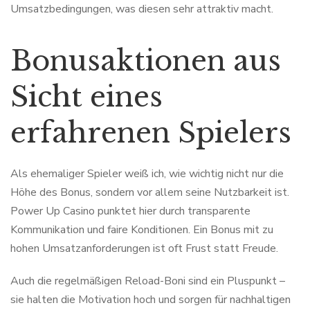
Umsatzbedingungen, was diesen sehr attraktiv macht.
Bonusaktionen aus
Sicht eines
erfahrenen Spielers
Als ehemaliger Spieler weiß ich, wie wichtig nicht nur die
Höhe des Bonus, sondern vor allem seine Nutzbarkeit ist.
Power Up Casino punktet hier durch transparente
Kommunikation und faire Konditionen. Ein Bonus mit zu
hohen Umsatzanforderungen ist oft Frust statt Freude.
Auch die regelmäßigen Reload-Boni sind ein Pluspunkt –
sie halten die Motivation hoch und sorgen für nachhaltigen