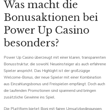
Was macht die
Bonusaktionen bei
Power Up Casino
besonders?
Power Up Casino überzeugt mit einer klaren, transparenten
Bonusstruktur, die sowohl Neueinsteiger als auch erfahrene
Spieler anspricht. Das Highlight ist der großzügige
Welcome-Bonus, der neue Spieler mit einer Kombination
aus Einzahlungsbonus und Freispielen empfängt. Doch auch
die laufenden Promotionen sind spannend und bringen
zusätzliche Gewinne ins Spiel.
Die Plattform bietet Boni mit fairen Umsatzbedingungen,