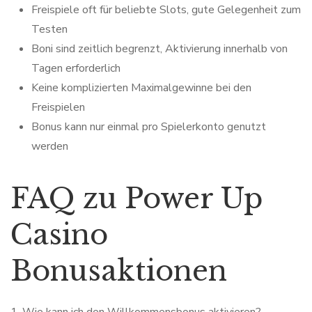
Freispiele oft für beliebte Slots, gute Gelegenheit zum
Testen
Boni sind zeitlich begrenzt, Aktivierung innerhalb von
Tagen erforderlich
Keine komplizierten Maximalgewinne bei den
Freispielen
Bonus kann nur einmal pro Spielerkonto genutzt
werden
FAQ zu Power Up
Casino
Bonusaktionen