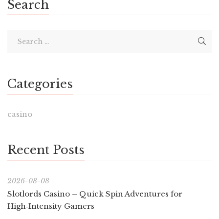
Search
Categories
casino
Recent Posts
2026-08-08
Slotlords Casino – Quick Spin Adventures for
High‑Intensity Gamers