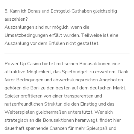
5. Kann ich Bonus und Echtgeld-Guthaben gleichzeitig
auszahlen?
Auszahlungen sind nur möglich, wenn die
Umsatzbedingungen erfüllt wurden. Teilweise ist eine
Auszahlung vor dem Erfüllen nicht gestattet.
Power Up Casino bietet mit seinen Bonusaktionen eine
attraktive Möglichkeit, das Spielbudget zu erweitern. Dank
fairer Bedingungen und abwechslungsreichen Angeboten
gehören die Boni zu den besten auf dem deutschen Markt.
Spieler profitieren von einer transparenten und
nutzerfreundlichen Struktur, die den Einstieg und das
Weiterspielen gleichermaßen unterstützt. Wer sich
strategisch an die Bonusaktionen heranwagt, findet hier
dauerhaft spannende Chancen für mehr Spielspaß und