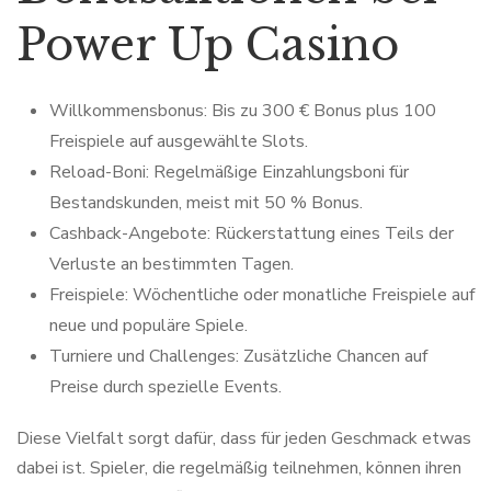
Power Up Casino
Willkommensbonus: Bis zu 300 € Bonus plus 100
Freispiele auf ausgewählte Slots.
Reload-Boni: Regelmäßige Einzahlungsboni für
Bestandskunden, meist mit 50 % Bonus.
Cashback-Angebote: Rückerstattung eines Teils der
Verluste an bestimmten Tagen.
Freispiele: Wöchentliche oder monatliche Freispiele auf
neue und populäre Spiele.
Turniere und Challenges: Zusätzliche Chancen auf
Preise durch spezielle Events.
Diese Vielfalt sorgt dafür, dass für jeden Geschmack etwas
dabei ist. Spieler, die regelmäßig teilnehmen, können ihren