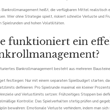
 Bankrollmanagement heißt, die verfügbaren Mittel realistisch 
en. Wer ohne Strategie spielt, riskiert schnelle Verluste und Fr
n Spielrunden und hohen Volatilitäten.
 funktioniert ein effe
nkrollmanagement?
kturiertes Bankrollmanagement besteht aus mehreren Bausteine
et festlegen: Nur mit einem separaten Spielbudget starten, das 
atzlimits definieren: Pro Spielrunde maximal ein kleiner Prozent
nnziele und Verlustlimits setzen: Frühzeitiges Stoppen bei def
lmäßige Kontrolle: Das Spielverhalten stetig prüfen und geg
iplin bewahren: Emotionale Verluste verhindern, indem man sich s