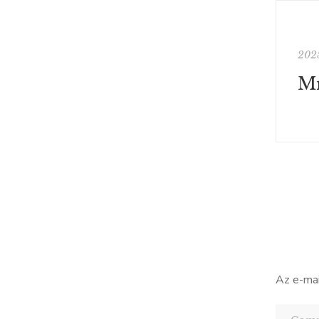
202
Az e-mai