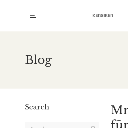
IKERSIKER
Blog
Search
Mr
für