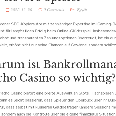
2025-12-20
0 Comments
Egyéb
hrener SEO-Kopierautor mit zehnjähriger Expertise im iGaming-B
t für langfristigen Erfolg beim Online-Glücksspiel. Insbesonde
ebot und transparenten Zahlungsoptionen überzeugt, ist ein d
pielt, erhöht nicht nur seine Chancen auf Gewinne, sondern schütz
rum ist Bankrollman
cho Casino so wichtig?
acho Casino bietet eine breite Auswahl an Slots, Tischspielen 
 kann es leicht passieren, dass Spieler den Überblick über ihr Bud
für, dass selbst mit kleineren Geldbeträgen längere Sessions mög
, sondern auch die Kontrolle über die eigene finanzielle Situation