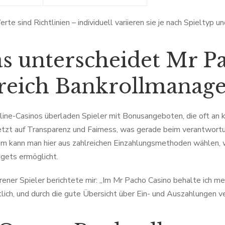
te sind Richtlinien – individuell variieren sie je nach Spieltyp u
s unterscheidet Mr P
reich Bankrollmanag
line-Casinos überladen Spieler mit Bonusangeboten, die oft an
tzt auf Transparenz und Fairness, was gerade beim verantwortu
 kann man hier aus zahlreichen Einzahlungsmethoden wählen, w
gets ermöglicht.
hrener Spieler berichtete mir: „Im Mr Pacho Casino behalte ich mei
lich, und durch die gute Übersicht über Ein- und Auszahlungen verg