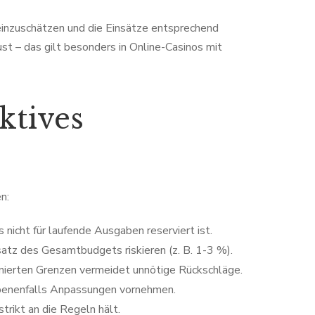
einzuschätzen und die Einsätze entsprechend
ust – das gilt besonders in Online-Casinos mit
ktives
n:
nicht für laufende Ausgaben reserviert ist.
satz des Gesamtbudgets riskieren (z. B. 1-3 %).
inierten Grenzen vermeidet unnötige Rückschläge.
ebenenfalls Anpassungen vornehmen.
trikt an die Regeln hält.