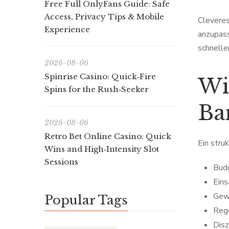
Free Full OnlyFans Guide: Safe
Access, Privacy Tips & Mobile
Cleveres
Experience
anzupass
schnelle
2026-08-06
Spinrise Casino: Quick‑Fire
Wie
Spins for the Rush‑Seeker
Ba
2026-08-06
Retro Bet Online Casino: Quick
Ein stru
Wins and High‑Intensity Slot
Sessions
Budg
Eins
Gewi
Popular Tags
Rege
Disz