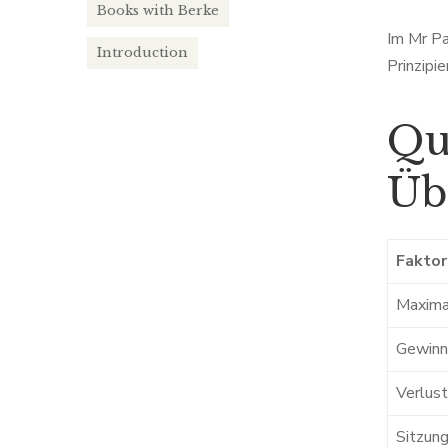
Books with Berke
Im Mr Pa
Introduction
Prinzipi
Qu
Üb
Faktor
Maxima
Gewinn
Verlust
Sitzun