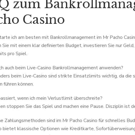
Q zum Bankrollmana
cho Casino
tarte ich am besten mit Bankrollmanagement im Mr Pacho Casi
 Sie mit einem klar definierten Budget, investieren Sie nur Geld,
its pro Spiel.
ich auch beim Live-Casino Bankrollmanagement anwenden?
nders beim Live-Casino sind strikte Einsatzlimits wichtig, da di
n führen können.
assiert, wenn ich mein Verlustlimit überschreite?
n stoppen Sie das Spiel und machen eine Pause. Disziplin ist d
he Zahlungsmethoden sind im Mr Pacho Casino für schnelles 
 bietet klassische Optionen wie Kreditkarte, Sofortüberweis