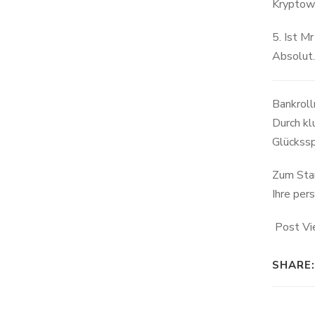
Kryptowä
5. Ist M
Absolut.
Bankroll
Durch kl
Glückssp
Zum Star
Ihre per
Post Vi
SHARE: