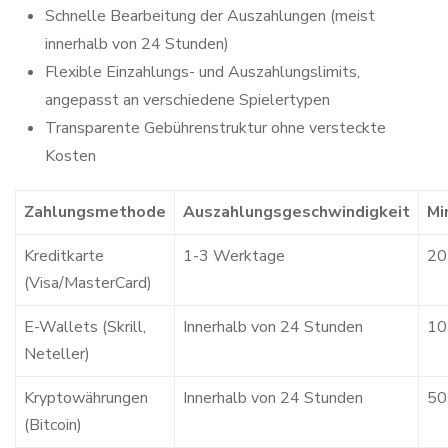
Schnelle Bearbeitung der Auszahlungen (meist
innerhalb von 24 Stunden)
Flexible Einzahlungs- und Auszahlungslimits,
angepasst an verschiedene Spielertypen
Transparente Gebührenstruktur ohne versteckte
Kosten
Zahlungsmethode
Auszahlungsgeschwindigkeit
Mi
Kreditkarte
1-3 Werktage
20
(Visa/MasterCard)
E-Wallets (Skrill,
Innerhalb von 24 Stunden
10
Neteller)
Kryptowährungen
Innerhalb von 24 Stunden
50
(Bitcoin)