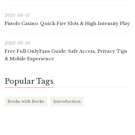
2026-08-07
Pistolo Casino: Quick‑Fire Slots & High‑Intensity Play
2026-08-06
Free Full OnlyFans Guide: Safe Access, Privacy Tips
& Mobile Experience
Popular Tags
Books with Berke
Introduction