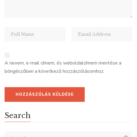
A nevem, e-mail címem, és weboldalcímem mentése a
böngészőben a következő hozzászólásomhoz.
Search