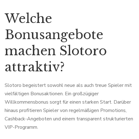
Welche
Bonusangebote
machen Slotoro
attraktiv?
Slotoro begeistert sowohl neue als auch treue Spieler mit
vielfältigen Bonusaktionen. Ein großzügiger
Willkommensbonus sorgt für einen starken Start. Darüber
hinaus profitieren Spieler von regelmäßigen Promotions,
Cashback-Angeboten und einem transparent strukturierten
VIP-Programm.