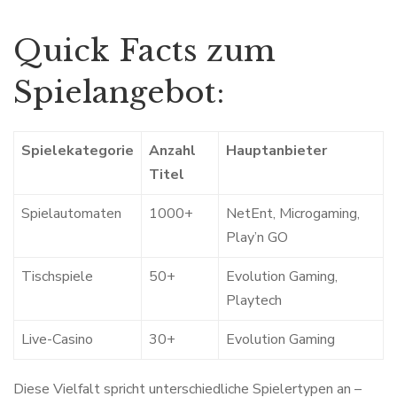
Quick Facts zum
Spielangebot:
Spielekategorie
Anzahl
Hauptanbieter
Titel
Spielautomaten
1000+
NetEnt, Microgaming,
Play’n GO
Tischspiele
50+
Evolution Gaming,
Playtech
Live-Casino
30+
Evolution Gaming
Diese Vielfalt spricht unterschiedliche Spielertypen an –