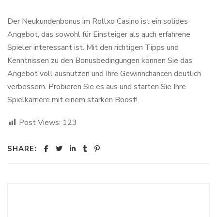
Der Neukundenbonus im Rollxo Casino ist ein solides
Angebot, das sowohl für Einsteiger als auch erfahrene
Spieler interessant ist. Mit den richtigen Tipps und
Kenntnissen zu den Bonusbedingungen können Sie das
Angebot voll ausnutzen und Ihre Gewinnchancen deutlich
verbessern. Probieren Sie es aus und starten Sie Ihre
Spielkarriere mit einem starken Boost!
Post Views:
123
SHARE: