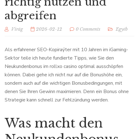
richtig nutzen und
abgreifen
Virág
2026-02-12
0 Comments
Egyéb
Als erfahrener SEO-Kopiraýter mit 10 Jahren im iGaming-
Sektor teile ich heute fundierte Tipps, wie Sie den
Neukundenbonus im rollxo casino optimal ausschöpfen
können. Dabei gehe ich nicht nur auf die Bonushöhe ein,
sondern auch auf die wichtigen Bonusbedingungen, mit
denen Sie Ihren Gewinn maximieren. Denn ein Bonus ohne
Strategie kann schnell zur Fehlzündung werden.
Was macht den