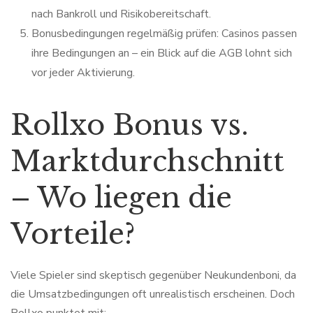
nach Bankroll und Risikobereitschaft.
Bonusbedingungen regelmäßig prüfen: Casinos passen
ihre Bedingungen an – ein Blick auf die AGB lohnt sich
vor jeder Aktivierung.
Rollxo Bonus vs.
Marktdurchschnitt
– Wo liegen die
Vorteile?
Viele Spieler sind skeptisch gegenüber Neukundenboni, da
die Umsatzbedingungen oft unrealistisch erscheinen. Doch