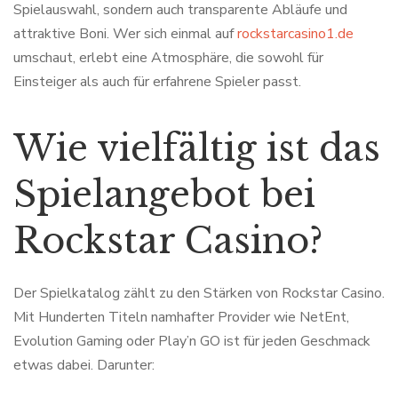
Spielauswahl, sondern auch transparente Abläufe und
attraktive Boni. Wer sich einmal auf
rockstarcasino1.de
umschaut, erlebt eine Atmosphäre, die sowohl für
Einsteiger als auch für erfahrene Spieler passt.
Wie vielfältig ist das
Spielangebot bei
Rockstar Casino?
Der Spielkatalog zählt zu den Stärken von Rockstar Casino.
Mit Hunderten Titeln namhafter Provider wie NetEnt,
Evolution Gaming oder Play’n GO ist für jeden Geschmack
etwas dabei. Darunter: