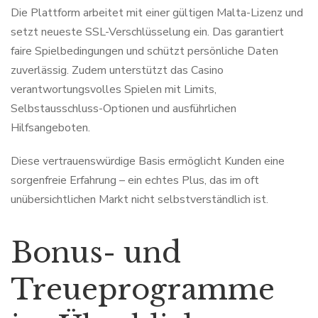
Die Plattform arbeitet mit einer gültigen Malta-Lizenz und
setzt neueste SSL-Verschlüsselung ein. Das garantiert
faire Spielbedingungen und schützt persönliche Daten
zuverlässig. Zudem unterstützt das Casino
verantwortungsvolles Spielen mit Limits,
Selbstausschluss-Optionen und ausführlichen
Hilfsangeboten.
Diese vertrauenswürdige Basis ermöglicht Kunden eine
sorgenfreie Erfahrung – ein echtes Plus, das im oft
unübersichtlichen Markt nicht selbstverständlich ist.
Bonus- und
Treueprogramme