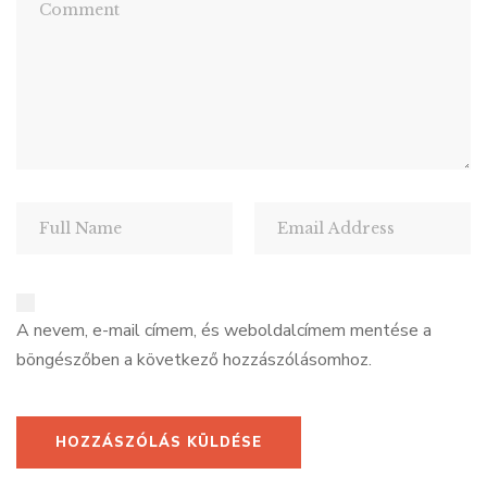
A nevem, e-mail címem, és weboldalcímem mentése a
böngészőben a következő hozzászólásomhoz.