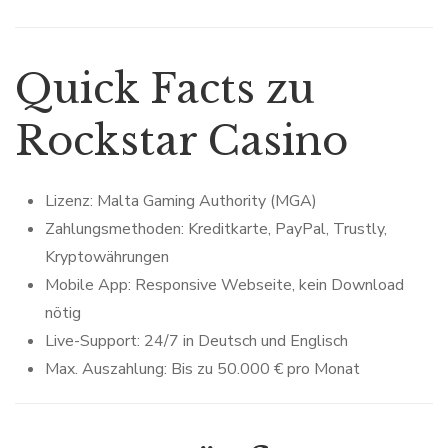
Quick Facts zu
Rockstar Casino
Lizenz: Malta Gaming Authority (MGA)
Zahlungsmethoden: Kreditkarte, PayPal, Trustly,
Kryptowährungen
Mobile App: Responsive Webseite, kein Download
nötig
Live-Support: 24/7 in Deutsch und Englisch
Max. Auszahlung: Bis zu 50.000 € pro Monat