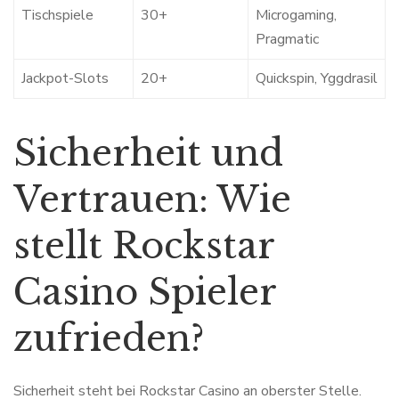
Tischspiele
30+
Microgaming,
Pragmatic
Jackpot-Slots
20+
Quickspin, Yggdrasil
Sicherheit und
Vertrauen: Wie
stellt Rockstar
Casino Spieler
zufrieden?
Sicherheit steht bei Rockstar Casino an oberster Stelle.