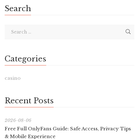
Search
Categories
casino
Recent Posts
2026-08-06
Free Full OnlyFans Guide: Safe Access, Privacy Tips
& Mobile Experience