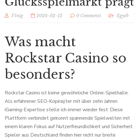
Glücksspielmarkt prägt
Virág
2026-02-12
0 Comments
Egyéb
Was macht
Rockstar Casino so
besonders?
Rockstar Casino ist keine gewöhnliche Online-Spielhalle.
Als erfahrener SEO-Kopiraÿter mit über zehn Jahren
iGaming-Expertise stelle ich immer wieder fest: Diese
Plattform verbindet gekonnt spannende Spielwelten mit
einem klaren Fokus auf Nutzerfreundlichkeit und Sicherheit.
Spieler aus Deutschland finden hier nicht nur breite