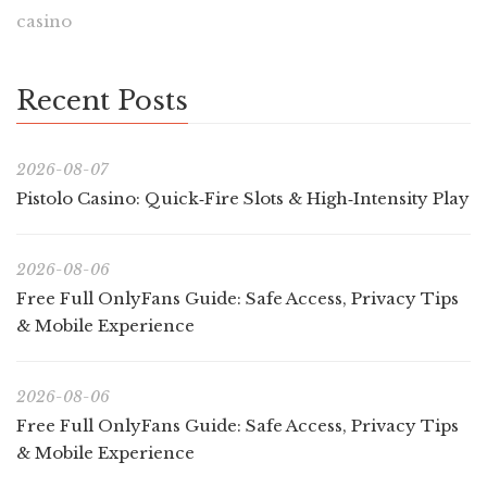
casino
Recent Posts
2026-08-07
Pistolo Casino: Quick‑Fire Slots & High‑Intensity Play
2026-08-06
Free Full OnlyFans Guide: Safe Access, Privacy Tips
& Mobile Experience
2026-08-06
Free Full OnlyFans Guide: Safe Access, Privacy Tips
& Mobile Experience