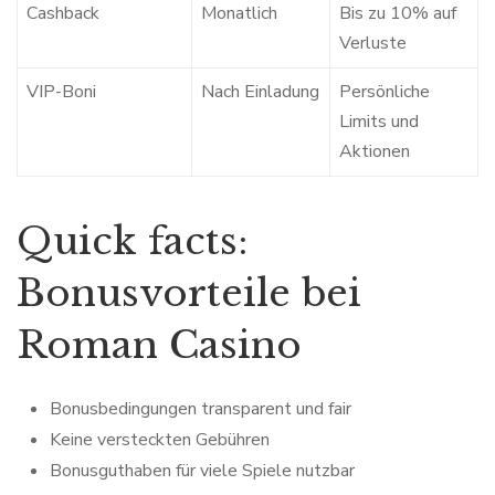
Cashback
Monatlich
Bis zu 10% auf
Verluste
VIP-Boni
Nach Einladung
Persönliche
Limits und
Aktionen
Quick facts:
Bonusvorteile bei
Roman Casino
Bonusbedingungen transparent und fair
Keine versteckten Gebühren
Bonusguthaben für viele Spiele nutzbar