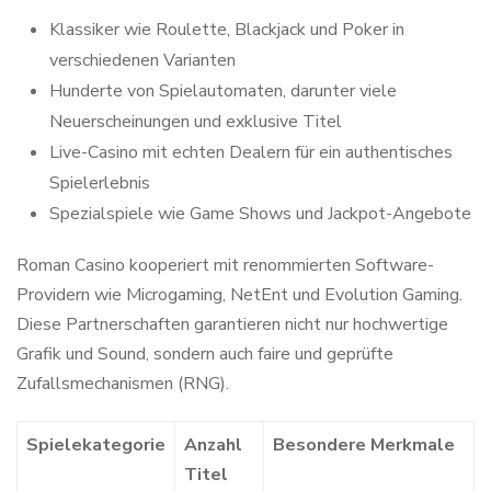
Klassiker wie Roulette, Blackjack und Poker in
verschiedenen Varianten
Hunderte von Spielautomaten, darunter viele
Neuerscheinungen und exklusive Titel
Live-Casino mit echten Dealern für ein authentisches
Spielerlebnis
Spezialspiele wie Game Shows und Jackpot-Angebote
Roman Casino kooperiert mit renommierten Software-
Providern wie Microgaming, NetEnt und Evolution Gaming.
Diese Partnerschaften garantieren nicht nur hochwertige
Grafik und Sound, sondern auch faire und geprüfte
Zufallsmechanismen (RNG).
Spielekategorie
Anzahl
Besondere Merkmale
Titel