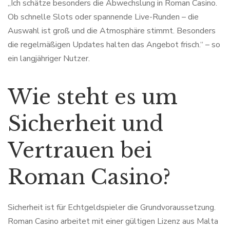
„Ich schätze besonders die Abwechslung in Roman Casino.
Ob schnelle Slots oder spannende Live-Runden – die
Auswahl ist groß und die Atmosphäre stimmt. Besonders
die regelmäßigen Updates halten das Angebot frisch.“ – so
ein langjähriger Nutzer.
Wie steht es um
Sicherheit und
Vertrauen bei
Roman Casino?
Sicherheit ist für Echtgeldspieler die Grundvoraussetzung.
Roman Casino arbeitet mit einer gültigen Lizenz aus Malta