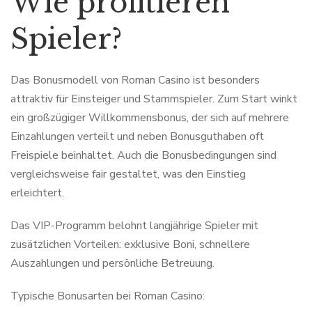
Wie profitieren
Spieler?
Das Bonusmodell von Roman Casino ist besonders
attraktiv für Einsteiger und Stammspieler. Zum Start winkt
ein großzügiger Willkommensbonus, der sich auf mehrere
Einzahlungen verteilt und neben Bonusguthaben oft
Freispiele beinhaltet. Auch die Bonusbedingungen sind
vergleichsweise fair gestaltet, was den Einstieg
erleichtert.
Das VIP-Programm belohnt langjährige Spieler mit
zusätzlichen Vorteilen: exklusive Boni, schnellere
Auszahlungen und persönliche Betreuung.
Typische Bonusarten bei Roman Casino: