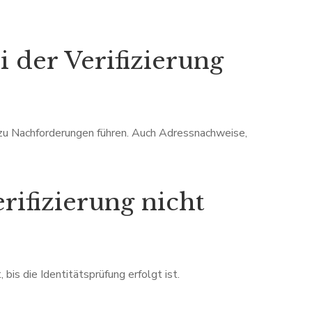
 der Verifizierung
 zu Nachforderungen führen. Auch Adressnachweise,
rifizierung nicht
bis die Identitätsprüfung erfolgt ist.