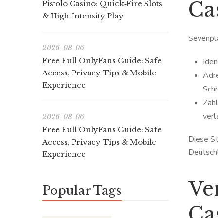
Ca
Pistolo Casino: Quick‑Fire Slots
& High‑Intensity Play
Sevenpla
2026-08-06
Free Full OnlyFans Guide: Safe
Iden
Access, Privacy Tips & Mobile
Adre
Experience
Schr
Zahl
verl
2026-08-06
Free Full OnlyFans Guide: Safe
Diese St
Access, Privacy Tips & Mobile
Deutschl
Experience
Ve
Popular Tags
Cas