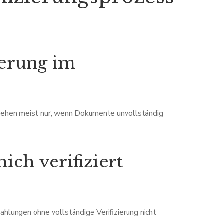
ierung im
stehen meist nur, wenn Dokumente unvollständig
ich verifiziert
zahlungen ohne vollständige Verifizierung nicht