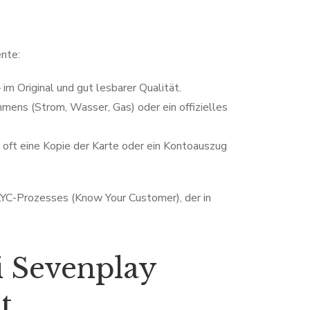
ente:
im Original und gut lesbarer Qualität.
ens (Strom, Wasser, Gas) oder ein offizielles
oft eine Kopie der Karte oder ein Kontoauszug
YC-Prozesses (Know Your Customer), der in
i Sevenplay
t