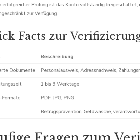
 erfolgreicher Prüfung ist das Konto vollständig freigeschaltet,
ngeschränkt zur Verfügung.
ck Facts zur Verifizierun
t
Beschreibung
erte Dokumente
Personalausweis, Adressnachweis, Zahlungs
itungszeit
1 bis 3 Werktage
-Formate
PDF, JPG, PNG
Betrugsprävention, Geldwäsche, verantwortu
ufige Fragen zum Veri