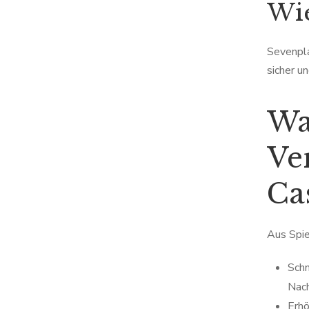
Wie
Sevenpl
sicher un
Wa
Ve
Ca
Aus Spie
Schn
Nach
Erhö