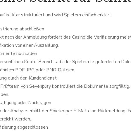
f ist klar strukturiert und wird Spielern einfach erklärt:
strierung abschließen
kt nach der Anmeldung fordert das Casino die Verifizierung meis
fikation vor einer Auszahlung.
umente hochladen
ersönlichen Konto-Bereich lädt der Spieler die geforderten Dok
öhnlich PDF, JPG oder PNG-Dateien.
ung durch den Kundendienst
Prüfteam von Sevenplay kontrolliert die Dokumente sorgfältig.
den.
ätigung oder Nachfragen
 der Analyse erhält der Spieler per E-Mail eine Rückmeldung.
ereicht werden.
fizierung abgeschlossen