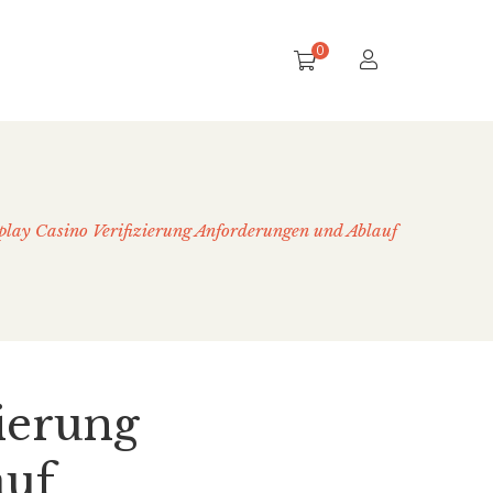
0
play Casino Verifizierung Anforderungen und Ablauf
ierung
auf