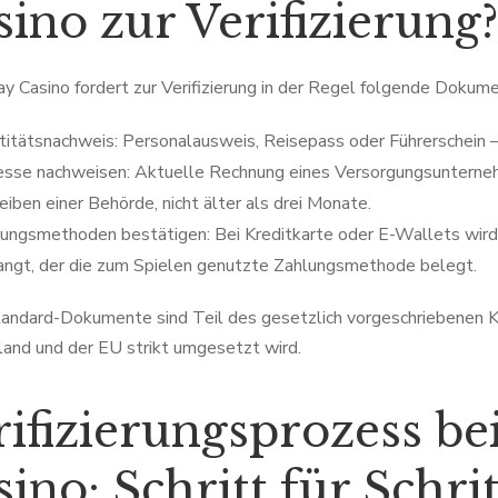
sino zur Verifizierung?
y Casino fordert zur Verifizierung in der Regel folgende Dokum
titätsnachweis: Personalausweis, Reisepass oder Führerschein – 
sse nachweisen: Aktuelle Rechnung eines Versorgungsunternehm
eiben einer Behörde, nicht älter als drei Monate.
ungsmethoden bestätigen: Bei Kreditkarte oder E-Wallets wird 
angt, der die zum Spielen genutzte Zahlungsmethode belegt.
andard-Dokumente sind Teil des gesetzlich vorgeschriebenen K
and und der EU strikt umgesetzt wird.
rifizierungsprozess be
ino: Schritt für Schrit