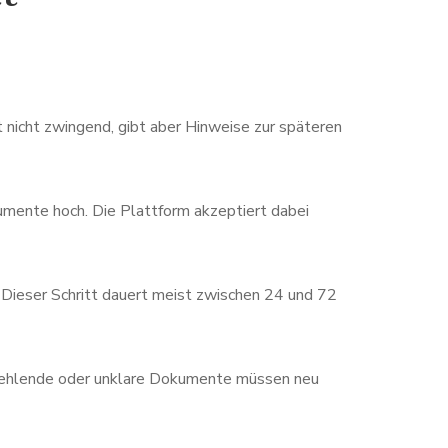
t nicht zwingend, gibt aber Hinweise zur späteren
umente hoch. Die Plattform akzeptiert dabei
 Dieser Schritt dauert meist zwischen 24 und 72
 Fehlende oder unklare Dokumente müssen neu