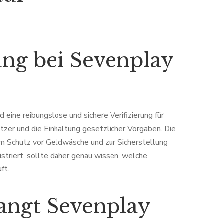
ung bei Sevenplay
eine reibungslose und sichere Verifizierung für
tzer und die Einhaltung gesetzlicher Vorgaben. Die
dem Schutz vor Geldwäsche und zur Sicherstellung
istriert, sollte daher genau wissen, welche
ft.
angt Sevenplay