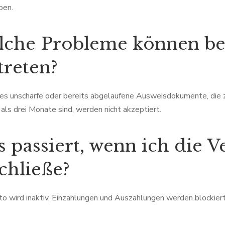
ben.
che Probleme können bei
treten?
 es unscharfe oder bereits abgelaufene Ausweisdokumente, die
r als drei Monate sind, werden nicht akzeptiert.
 passiert, wenn ich die Ve
chließe?
o wird inaktiv, Einzahlungen und Auszahlungen werden blockiert, 