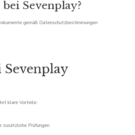
 bei Sevenplay?
le Dokumente gemäß Datenschutzbestimmungen
i Sevenplay
tet klare Vorteile:
e zusätzliche Prüfungen.