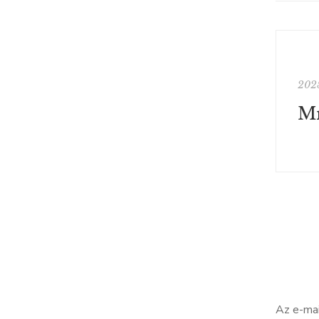
202
Az e-mai