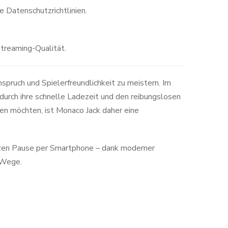
 Datenschutzrichtlinien.
Streaming-Qualität.
pruch und Spielerfreundlichkeit zu meistern. Im
urch ihre schnelle Ladezeit und den reibungslosen
len möchten, ist Monaco Jack daher eine
rzen Pause per Smartphone – dank moderner
 Wege.