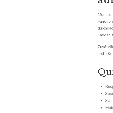
Monaco J
Funktion
durchdac
Ladezeit
Zusätzli
helle Ko
Qui
Res
Spie
Schn
Mobi