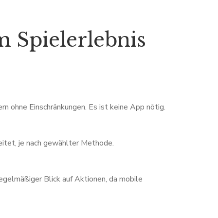
 Spielerlebnis
ern ohne Einschränkungen. Es ist keine App nötig.
itet, je nach gewählter Methode.
 regelmäßiger Blick auf Aktionen, da mobile