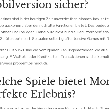
bilversion sicher?
asinos sind in der heutigen Zeit unverzichtbar. Monaco Jack set
pp auskommt, aber dennoch alle Funktionen bietet. Das bedeutet
öffnen und loslegen. Dabei wird nicht nur die Benutzeroberfläc
Geräten optimiert. So laufen selbst grafikintensive Games mit 
erer Pluspunkt sind die verfügbaren Zahlungsmethoden, die alle 
ung, E-Wallets oder Kreditkarte – Transaktionen sind unkompliz
erwegs problemlos möglich.
lche Spiele bietet Mon
rfekte Erlebnis?
lkatalog ist eines der Herzstücke von Monaco Jack. Hier trifft Vi