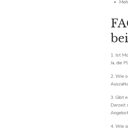
Mehr
FA
be
1. Ist M
Ja, die 
2. Wie s
Auszahlu
3. Gibt 
Derzeit 
Angebote
4. Wie s