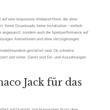
zt auf eine responsive Webplattform, die ohne
: Keine Downloads, keine Installation – einfach
he angepasst, sondern auch die Spielperformance auf
flüssigen Animationen und ohne Verzögerungen.
mobilfreundlich gestaltet sind. Ob schnelle
iert und sicher. Damit sind Ein- und Auszahlungen
aco Jack für das
elfalt auf Qualität. Von klassischen Slots über