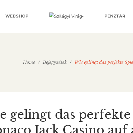
WEBSHOP
PÉNZTÁR
Home
/
Bejegyzések
/
Wie gelingt das perfekte Sp
e gelingt das perfekte
naco Jack Casino auf 