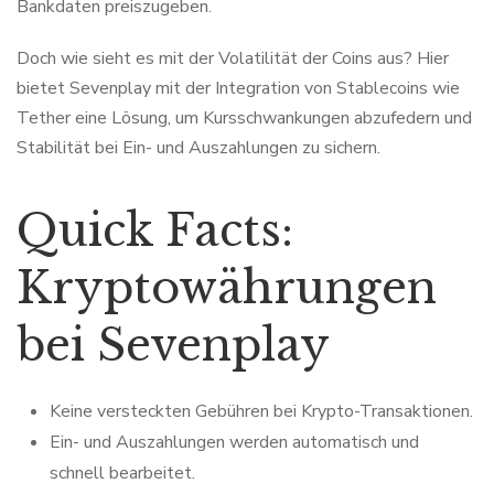
Bankdaten preiszugeben.
Doch wie sieht es mit der Volatilität der Coins aus? Hier
bietet Sevenplay mit der Integration von Stablecoins wie
Tether eine Lösung, um Kursschwankungen abzufedern und
Stabilität bei Ein- und Auszahlungen zu sichern.
Quick Facts:
Kryptowährungen
bei Sevenplay
Keine versteckten Gebühren bei Krypto-Transaktionen.
Ein- und Auszahlungen werden automatisch und
schnell bearbeitet.