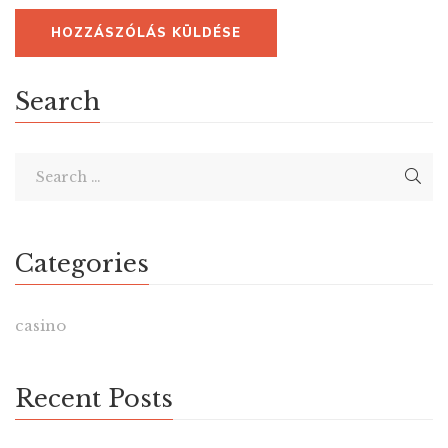
Search
Categories
casino
Recent Posts