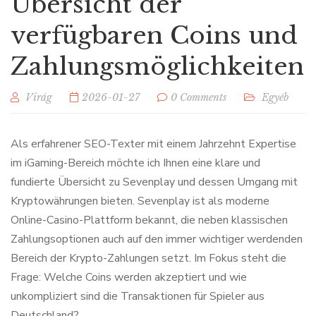
Übersicht der
verfügbaren Coins und
Zahlungsmöglichkeiten
Virág
2026-01-27
0 Comments
Egyéb
Als erfahrener SEO-Texter mit einem Jahrzehnt Expertise
im iGaming-Bereich möchte ich Ihnen eine klare und
fundierte Übersicht zu Sevenplay und dessen Umgang mit
Kryptowährungen bieten. Sevenplay ist als moderne
Online-Casino-Plattform bekannt, die neben klassischen
Zahlungsoptionen auch auf den immer wichtiger werdenden
Bereich der Krypto-Zahlungen setzt. Im Fokus steht die
Frage: Welche Coins werden akzeptiert und wie
unkompliziert sind die Transaktionen für Spieler aus
Deutschland?