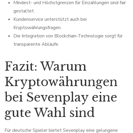
Mindest- und Höchstgrenzen für Einzahlungen sind fair
gestaltet.
Kundenservice unterstützt auch bei
Kryptowährungsfragen.
Die Integration von Blockchain-Technologie sorgt für
transparente Abläufe.
Fazit: Warum
Kryptowährungen
bei Sevenplay eine
gute Wahl sind
Für deutsche Spieler bietet Sevenplay eine gelungene