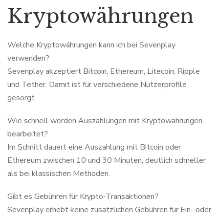
Kryptowährungen
Welche Kryptowährungen kann ich bei Sevenplay
verwenden?
Sevenplay akzeptiert Bitcoin, Ethereum, Litecoin, Ripple
und Tether. Damit ist für verschiedene Nutzerprofile
gesorgt.
Wie schnell werden Auszahlungen mit Kryptowährungen
bearbeitet?
Im Schnitt dauert eine Auszahlung mit Bitcoin oder
Ethereum zwischen 10 und 30 Minuten, deutlich schneller
als bei klassischen Methoden.
Gibt es Gebühren für Krypto-Transaktionen?
Sevenplay erhebt keine zusätzlichen Gebühren für Ein- oder