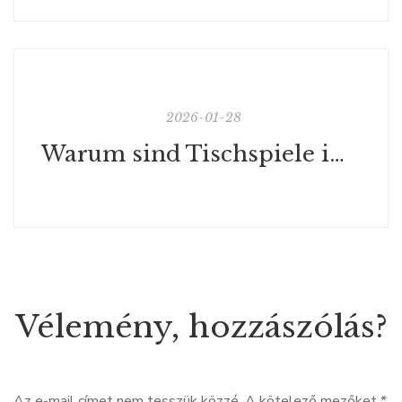
2026-01-28
Warum sind Tischspiele im Sevenplay Casino so gefragt?
Vélemény, hozzászólás?
Az e-mail címet nem tesszük közzé.
A kötelező mezőket
*