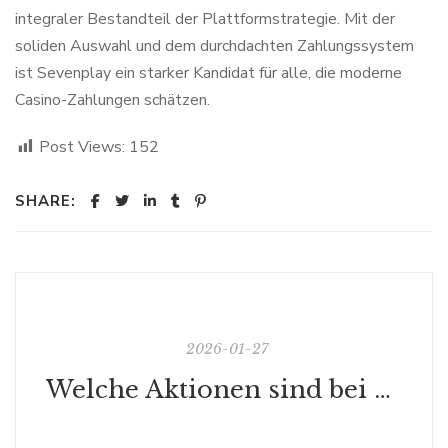
integraler Bestandteil der Plattformstrategie. Mit der
soliden Auswahl und dem durchdachten Zahlungssystem
ist Sevenplay ein starker Kandidat für alle, die moderne
Casino-Zahlungen schätzen.
Post Views:
152
SHARE:
2026-01-27
Welche Aktionen sind bei GreenLuck besonders lukrativ für Stammspieler?