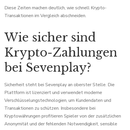
Diese Zeiten machen deutlich, wie schnell Krypto-
Transaktionen im Vergleich abschneiden.
Wie sicher sind
Krypto-Zahlungen
bei Sevenplay?
Sicherheit steht bei Sevenplay an oberster Stelle. Die
Plattform ist lizenziert und verwendet moderne
Verschlüsselungstechnologien, um Kundendaten und
Transaktionen zu schützen. Insbesondere bei
Kryptowährungen profitieren Spieler von der zusätzlichen
Anonymität und der fehlenden Notwendigkeit, sensible