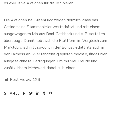
es exklusive Aktionen für treue Spieler.
Die Aktionen bei GreenLuck zeigen deutlich, dass das
Casino seine Stammspieler wertschätzt und mit einem
ausgewogenen Mix aus Boni, Cashback und VIP-Vorteilen
überzeugt. Damit hebt sich die Plattform im Vergleich zum
Marktdurchschnitt sowohl in der Bonusvielfalt als auch in
der Fairness ab. Wer langfristig spielen möchte, findet hier
ausgezeichnete Bedingungen, um mit viel Freude und
zusätzlichem Mehrwert dabei zu bleiben.
Post Views:
128
SHARE: