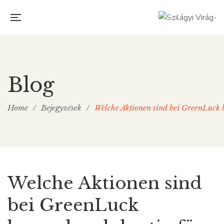
Blog
Home
/
Bejegyzések
/
Welche Aktionen sind bei GreenLuck 
Welche Aktionen sind
bei GreenLuck