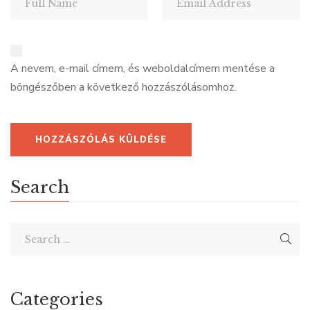
A nevem, e-mail címem, és weboldalcímem mentése a
böngészőben a következő hozzászólásomhoz.
Search
Categories