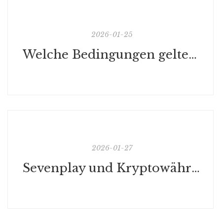
2026-01-25
Welche Bedingungen gelten bei Astromania für Bonusumsätze?
2026-01-27
Sevenplay und Kryptowährungen: Übersicht der verfügbaren Coins und Zahlungsmöglichkeiten