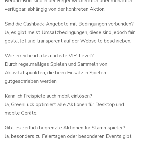
Reload-Boni sind in der Regel wöchentlich oder monatlich
verfügbar, abhängig von der konkreten Aktion.
Sind die Cashback-Angebote mit Bedingungen verbunden?
Ja, es gibt meist Umsatzbedingungen, diese sind jedoch fair
gestaltet und transparent auf der Webseite beschrieben.
Wie erreiche ich das nächste VIP-Level?
Durch regelmäßiges Spielen und Sammeln von
Aktivitätspunkten, die beim Einsatz in Spielen
gutgeschrieben werden.
Kann ich Freispiele auch mobil einlösen?
Ja, GreenLuck optimiert alle Aktionen für Desktop und
mobile Geräte.
Gibt es zeitlich begrenzte Aktionen für Stammspieler?
Ja, besonders zu Feiertagen oder besonderen Events gibt