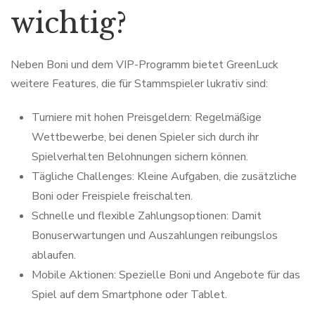
wichtig?
Neben Boni und dem VIP-Programm bietet GreenLuck
weitere Features, die für Stammspieler lukrativ sind:
Turniere mit hohen Preisgeldern: Regelmäßige
Wettbewerbe, bei denen Spieler sich durch ihr
Spielverhalten Belohnungen sichern können.
Tägliche Challenges: Kleine Aufgaben, die zusätzliche
Boni oder Freispiele freischalten.
Schnelle und flexible Zahlungsoptionen: Damit
Bonuserwartungen und Auszahlungen reibungslos
ablaufen.
Mobile Aktionen: Spezielle Boni und Angebote für das
Spiel auf dem Smartphone oder Tablet.