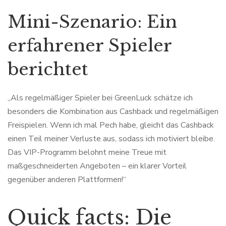
Mini-Szenario: Ein
erfahrener Spieler
berichtet
„Als regelmäßiger Spieler bei GreenLuck schätze ich
besonders die Kombination aus Cashback und regelmäßigen
Freispielen. Wenn ich mal Pech habe, gleicht das Cashback
einen Teil meiner Verluste aus, sodass ich motiviert bleibe.
Das VIP-Programm belohnt meine Treue mit
maßgeschneiderten Angeboten – ein klarer Vorteil
gegenüber anderen Plattformen!“
Quick facts: Die